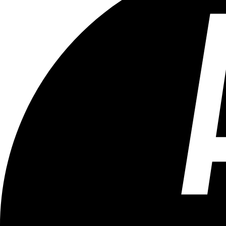
Tous les âges
Aucun contenu préjudiciable.
Plus d'explications sur ce classement
ÉMISSION
En Stoemelings