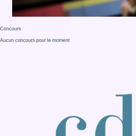
Back to top
Consulter page Instagram
Consulter page Facebook
Consulter Youtube
Consulter TikTok
Nous rejoindre sur Whatsapp
S'abonner à notre newsletter
Connaître BX1
Publicité