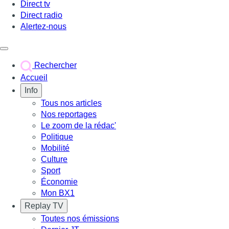
Direct tv
Direct radio
Alertez-nous
Déclencher le menu
Rechercher
Accueil
Info
Tous nos articles
Nos reportages
Le zoom de la rédac'
Politique
Mobilité
Culture
Sport
Économie
Mon BX1
Replay TV
Toutes nos émissions