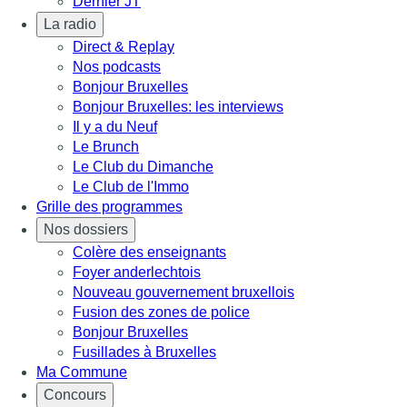
Dernier JT
La radio
Direct & Replay
Nos podcasts
Bonjour Bruxelles
Bonjour Bruxelles: les interviews
Il y a du Neuf
Le Brunch
Le Club du Dimanche
Le Club de l'Immo
Grille des programmes
Nos dossiers
Colère des enseignants
Foyer anderlechtois
Nouveau gouvernement bruxellois
Fusion des zones de police
Bonjour Bruxelles
Fusillades à Bruxelles
Ma Commune
Concours