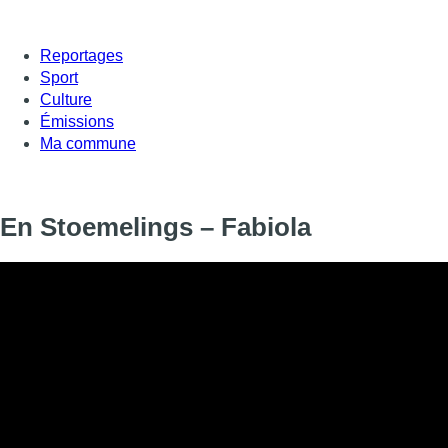
Reportages
Sport
Culture
Émissions
Ma commune
En Stoemelings – Fabiola
Fabrice Detry de Fabiola nous parle du nouvel album ” The M
Informations
DIFFUSION
29 avril 2025 à 20:15