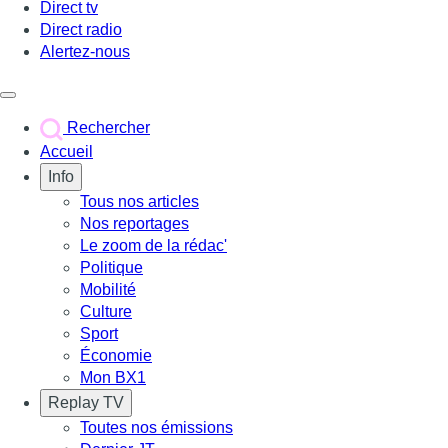
Direct tv
Direct radio
Alertez-nous
Déclencher le menu
Rechercher
Accueil
Info
Tous nos articles
Nos reportages
Le zoom de la rédac'
Politique
Mobilité
Culture
Sport
Économie
Mon BX1
Replay TV
Toutes nos émissions