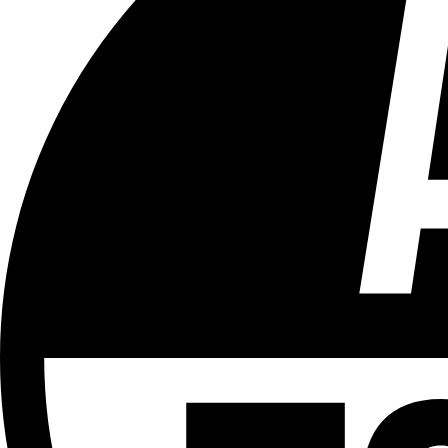
Tous les âges
Aucun contenu préjudiciable.
Plus d'explications sur ce classement
ÉMISSION
Édition Spéciale
Le 18h
Partager l'émission
Facebook
Twitter
WhatsApp
Share