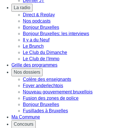
Dernier JT
La radio
Direct & Replay
Nos podcasts
Bonjour Bruxelles
Bonjour Bruxelles: les interviews
Il y a du Neuf
Le Brunch
Le Club du Dimanche
Le Club de l'Immo
Grille des programmes
Nos dossiers
Colère des enseignants
Foyer anderlechtois
Nouveau gouvernement bruxellois
Fusion des zones de police
Bonjour Bruxelles
Fusillades à Bruxelles
Ma Commune
Concours