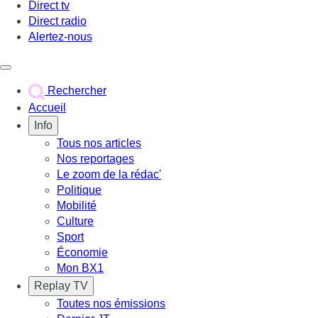
Direct tv
Direct radio
Alertez-nous
Déclencher le menu
Rechercher
Accueil
Info
Tous nos articles
Nos reportages
Le zoom de la rédac'
Politique
Mobilité
Culture
Sport
Économie
Mon BX1
Replay TV
Toutes nos émissions