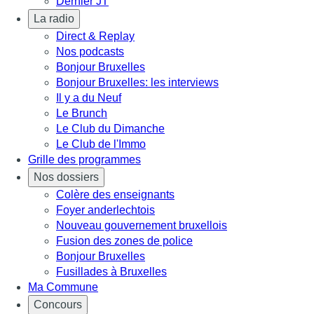
Dernier JT
La radio
Direct & Replay
Nos podcasts
Bonjour Bruxelles
Bonjour Bruxelles: les interviews
Il y a du Neuf
Le Brunch
Le Club du Dimanche
Le Club de l'Immo
Grille des programmes
Nos dossiers
Colère des enseignants
Foyer anderlechtois
Nouveau gouvernement bruxellois
Fusion des zones de police
Bonjour Bruxelles
Fusillades à Bruxelles
Ma Commune
Concours