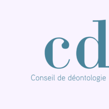
Consulter Youtube
Consulter TikTok
Nous rejoindre sur Whatsapp
S'abonner à notre newsletter
Connaître BX1
Publicité
Offres d'emploi
Contact
Mentions légales
Politique de cookies (UE)
Gérer les cookies