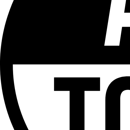
Tous les âges
Aucun contenu préjudiciable.
Plus d'explications sur ce classement
ÉMISSION
+ d'Actu
Partager l'émission
Facebook
Twitter
WhatsApp
Share
Offres d’emploi