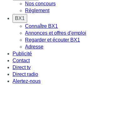
Nos concours
Règlement
BX1
Connaître BX1
Annonces et offres d'emploi
Regarder et écouter BX1
Adresse
Publicité
Contact
Direct tv
Direct radio
Alertez-nous