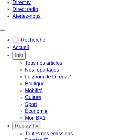
Direct tv
Direct radio
Alertez-nous
Déclencher le menu
Rechercher
Accueil
Info
Tous nos articles
Nos reportages
Le zoom de la rédac'
Politique
Mobilité
Culture
Sport
Économie
Mon BX1
Replay TV
Toutes nos émissions