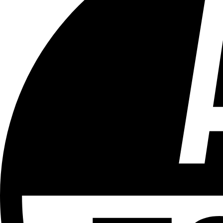
Tous les âges
Aucun contenu préjudiciable.
Plus d'explications sur ce classement
ÉMISSION
+ d'Actu
Partager l'émission
Facebook
Twitter
WhatsApp
Share