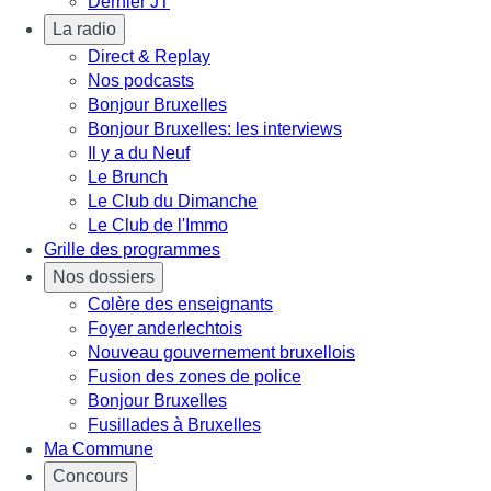
Dernier JT
La radio
Direct & Replay
Nos podcasts
Bonjour Bruxelles
Bonjour Bruxelles: les interviews
Il y a du Neuf
Le Brunch
Le Club du Dimanche
Le Club de l'Immo
Grille des programmes
Nos dossiers
Colère des enseignants
Foyer anderlechtois
Nouveau gouvernement bruxellois
Fusion des zones de police
Bonjour Bruxelles
Fusillades à Bruxelles
Ma Commune
Concours