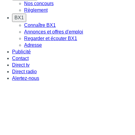
Nos concours
Règlement
BX1
Connaître BX1
Annonces et offres d'emploi
Regarder et écouter BX1
Adresse
Publicité
Contact
Direct tv
Direct radio
Alertez-nous