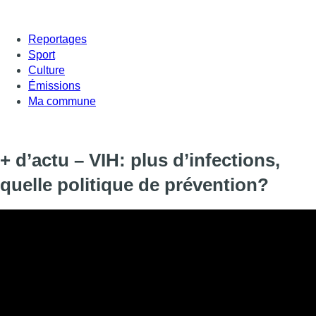
Reportages
Sport
Culture
Émissions
Ma commune
+ d’actu – VIH: plus d’infections,
quelle politique de prévention?
Il y a 40 ans, une maladie dont on ignorait tout à l’époque faisai
qui attaquait le système immunitaire, pouvant entrainer le SIDA 
immenses progrès de la médecine permettent de vivre avec la mal
d’être terminée. Comment mieux la prévenir? On en parle avec 