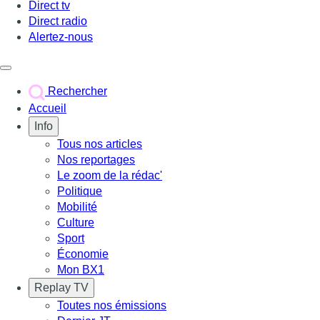
Direct tv
Direct radio
Alertez-nous
Déclencher le menu
Rechercher
Accueil
Info
Tous nos articles
Nos reportages
Le zoom de la rédac'
Politique
Mobilité
Culture
Sport
Économie
Mon BX1
Replay TV
Toutes nos émissions