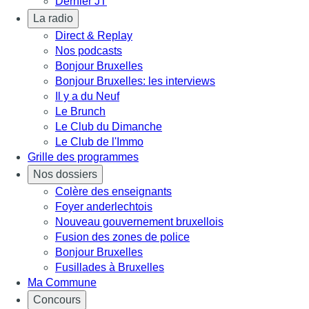
Dernier JT
La radio
Direct & Replay
Nos podcasts
Bonjour Bruxelles
Bonjour Bruxelles: les interviews
Il y a du Neuf
Le Brunch
Le Club du Dimanche
Le Club de l'Immo
Grille des programmes
Nos dossiers
Colère des enseignants
Foyer anderlechtois
Nouveau gouvernement bruxellois
Fusion des zones de police
Bonjour Bruxelles
Fusillades à Bruxelles
Ma Commune
Concours