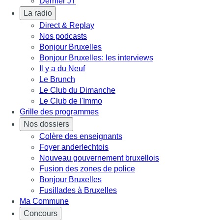
Dernier JT
La radio
Direct & Replay
Nos podcasts
Bonjour Bruxelles
Bonjour Bruxelles: les interviews
Il y a du Neuf
Le Brunch
Le Club du Dimanche
Le Club de l'Immo
Grille des programmes
Nos dossiers
Colère des enseignants
Foyer anderlechtois
Nouveau gouvernement bruxellois
Fusion des zones de police
Bonjour Bruxelles
Fusillades à Bruxelles
Ma Commune
Concours