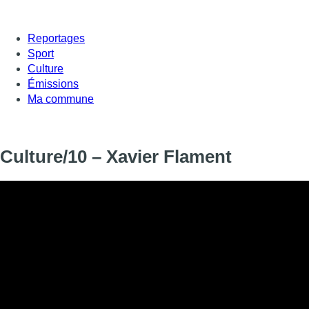
Reportages
Sport
Culture
Émissions
Ma commune
Culture/10 – Xavier Flament
Dans Culture/10, Soraya Amrani accueille ce mardi Xavier Flame
au journal L’Echo, qui présente les oeuvres culturelles qui ont
décennie.
Informations