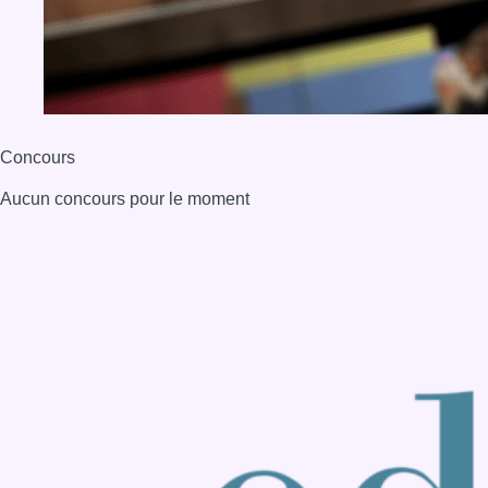
BX1 2026
Back to top
Consulter page Instagram
Consulter page Facebook
Consulter Youtube
Consulter TikTok
Nous rejoindre sur Whatsapp
S'abonner à notre newsletter