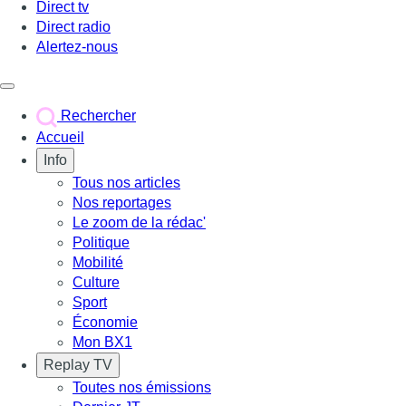
Direct tv
Direct radio
Alertez-nous
Déclencher le menu
Rechercher
Accueil
Info
Tous nos articles
Nos reportages
Le zoom de la rédac'
Politique
Mobilité
Culture
Sport
Économie
Mon BX1
Replay TV
Toutes nos émissions