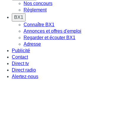
Nos concours
Règlement
BX1
Connaître BX1
Annonces et offres d'emploi
Regarder et écouter BX1
Adresse
Publicité
Contact
Direct tv
Direct radio
Alertez-nous