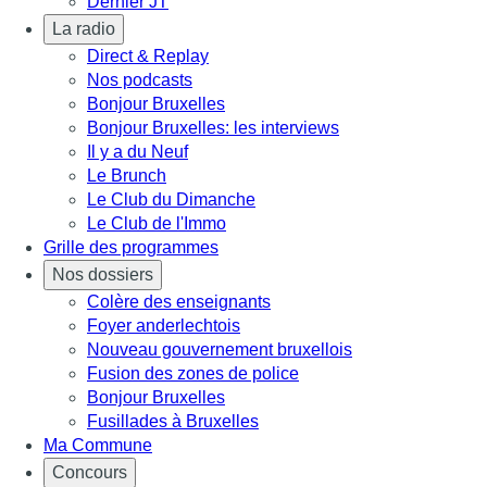
Dernier JT
La radio
Direct & Replay
Nos podcasts
Bonjour Bruxelles
Bonjour Bruxelles: les interviews
Il y a du Neuf
Le Brunch
Le Club du Dimanche
Le Club de l'Immo
Grille des programmes
Nos dossiers
Colère des enseignants
Foyer anderlechtois
Nouveau gouvernement bruxellois
Fusion des zones de police
Bonjour Bruxelles
Fusillades à Bruxelles
Ma Commune
Concours