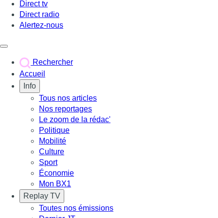
Direct tv
Direct radio
Alertez-nous
Déclencher le menu
Rechercher
Accueil
Info
Tous nos articles
Nos reportages
Le zoom de la rédac'
Politique
Mobilité
Culture
Sport
Économie
Mon BX1
Replay TV
Toutes nos émissions