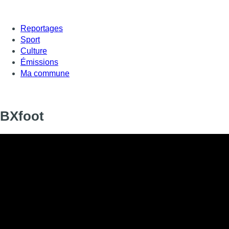
Reportages
Sport
Culture
Émissions
Ma commune
BXfoot
Dans ce nouveau numéro de BXfoot, Pierre Lambert évoque l’Un
invités, Dany Ost, ancien joueur de l’Union, et Anas Hamzaoui,
sein du club saint-gillois.
Informations