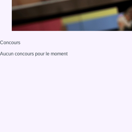
BX1 2026
Back to top
Consulter page Instagram
Consulter page Facebook
Consulter Youtube
Consulter TikTok
Nous rejoindre sur Whatsapp
S'abonner à notre newsletter