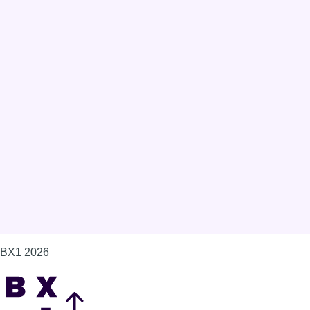
Connaître BX1
Publicité
Offres d'emploi
Contact
Mentions légales
Politique de cookies (UE)
Gérer les cookies