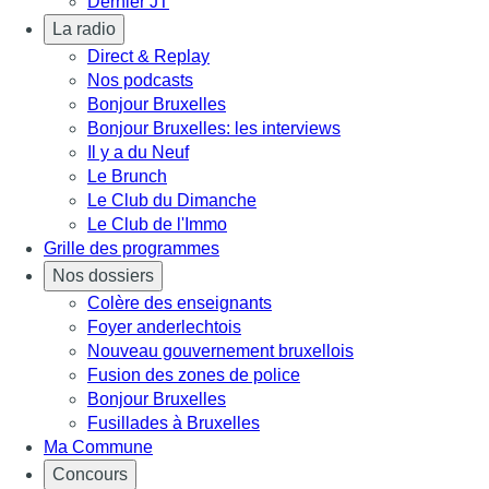
Dernier JT
La radio
Direct & Replay
Nos podcasts
Bonjour Bruxelles
Bonjour Bruxelles: les interviews
Il y a du Neuf
Le Brunch
Le Club du Dimanche
Le Club de l'Immo
Grille des programmes
Nos dossiers
Colère des enseignants
Foyer anderlechtois
Nouveau gouvernement bruxellois
Fusion des zones de police
Bonjour Bruxelles
Fusillades à Bruxelles
Ma Commune
Concours