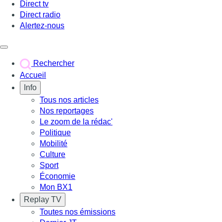
Direct tv
Direct radio
Alertez-nous
Déclencher le menu
Rechercher
Accueil
Info
Tous nos articles
Nos reportages
Le zoom de la rédac'
Politique
Mobilité
Culture
Sport
Économie
Mon BX1
Replay TV
Toutes nos émissions