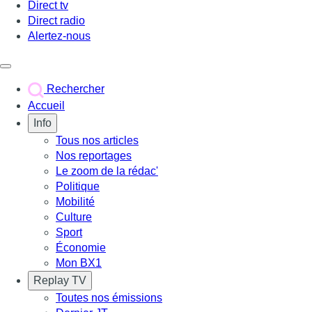
Direct tv
Direct radio
Alertez-nous
Déclencher le menu
Rechercher
Accueil
Info
Tous nos articles
Nos reportages
Le zoom de la rédac'
Politique
Mobilité
Culture
Sport
Économie
Mon BX1
Replay TV
Toutes nos émissions