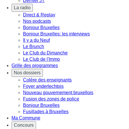
Dernier JT
La radio
Direct & Replay
Nos podcasts
Bonjour Bruxelles
Bonjour Bruxelles: les interviews
Il y a du Neuf
Le Brunch
Le Club du Dimanche
Le Club de l'Immo
Grille des programmes
Nos dossiers
Colère des enseignants
Foyer anderlechtois
Nouveau gouvernement bruxellois
Fusion des zones de police
Bonjour Bruxelles
Fusillades à Bruxelles
Ma Commune
Concours