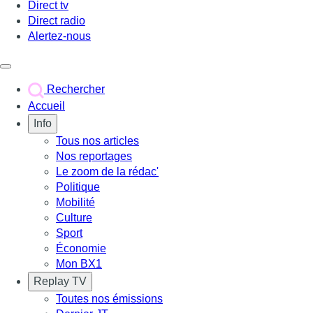
Direct tv
Direct radio
Alertez-nous
Déclencher le menu
Rechercher
Accueil
Info
Tous nos articles
Nos reportages
Le zoom de la rédac'
Politique
Mobilité
Culture
Sport
Économie
Mon BX1
Replay TV
Toutes nos émissions