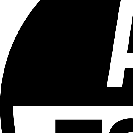
Tous les âges
Aucun contenu préjudiciable.
Plus d'explications sur ce classement
ÉMISSION
BX FOOT
Partager l'émission
Facebook
Twitter
WhatsApp
Share