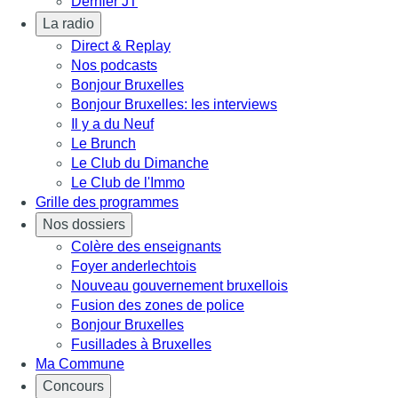
Dernier JT
La radio
Direct & Replay
Nos podcasts
Bonjour Bruxelles
Bonjour Bruxelles: les interviews
Il y a du Neuf
Le Brunch
Le Club du Dimanche
Le Club de l'Immo
Grille des programmes
Nos dossiers
Colère des enseignants
Foyer anderlechtois
Nouveau gouvernement bruxellois
Fusion des zones de police
Bonjour Bruxelles
Fusillades à Bruxelles
Ma Commune
Concours