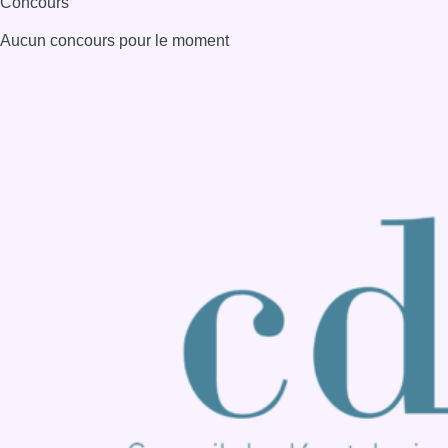
Consulter page Instagram
Consulter page Facebook
Consulter Youtube
Consulter TikTok
Nous rejoindre sur Whatsapp
S'abonner à notre newsletter
Connaître BX1
Publicité
Offres d'emploi
Contact
Mentions légales
Politique de cookies (UE)