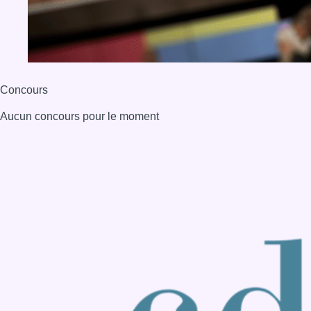
BX1 2026
Back to top
Consulter page Instagram
Consulter page Facebook
Consulter Youtube
Consulter TikTok
Nous rejoindre sur Whatsapp
S'abonner à notre newsletter
Connaître BX1