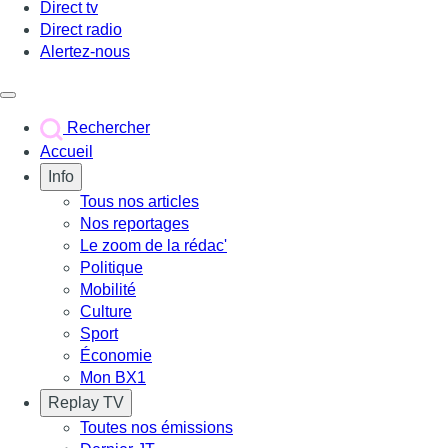
Direct tv
Direct radio
Alertez-nous
Déclencher le menu
Rechercher
Accueil
Info
Tous nos articles
Nos reportages
Le zoom de la rédac'
Politique
Mobilité
Culture
Sport
Économie
Mon BX1
Replay TV
Toutes nos émissions