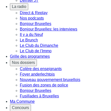
Dernier JT
La radio
Direct & Replay
Nos podcasts
Bonjour Bruxelles
Bonjour Bruxelles: les interviews
Il y a du Neuf
Le Brunch
Le Club du Dimanche
Le Club de l'Immo
Grille des programmes
Nos dossiers
Colère des enseignants
Foyer anderlechtois
Nouveau gouvernement bruxellois
Fusion des zones de police
Bonjour Bruxelles
Fusillades à Bruxelles
Ma Commune
Concours