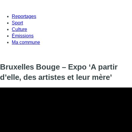
Reportages
Sport
Culture
Émissions
Ma commune
Bruxelles Bouge – Expo ‘A partir
d’elle, des artistes et leur mère’
A la découverte de l’exposition ‘A partir d’elle’ à la Fondation A
Informations
DIFFUSION