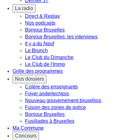
Dernier JT
La radio
Direct & Replay
Nos podcasts
Bonjour Bruxelles
Bonjour Bruxelles: les interviews
Il y a du Neuf
Le Brunch
Le Club du Dimanche
Le Club de l'Immo
Grille des programmes
Nos dossiers
Colère des enseignants
Foyer anderlechtois
Nouveau gouvernement bruxellois
Fusion des zones de police
Bonjour Bruxelles
Fusillades à Bruxelles
Ma Commune
Concours