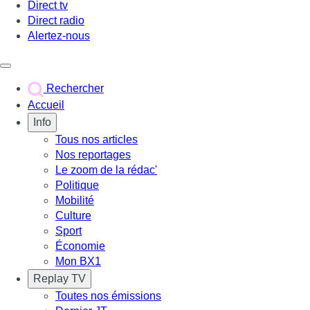
Direct tv
Direct radio
Alertez-nous
Déclencher le menu
Rechercher
Accueil
Info
Tous nos articles
Nos reportages
Le zoom de la rédac'
Politique
Mobilité
Culture
Sport
Économie
Mon BX1
Replay TV
Toutes nos émissions