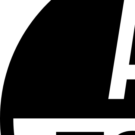
Tous les âges
Aucun contenu préjudiciable.
Plus d'explications sur ce classement
ÉMISSION
Bruxelles Bouge
Partager l'émission
Facebook
Twitter
WhatsApp
Share