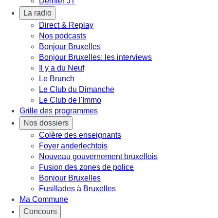
Dernier JT
La radio
Direct & Replay
Nos podcasts
Bonjour Bruxelles
Bonjour Bruxelles: les interviews
Il y a du Neuf
Le Brunch
Le Club du Dimanche
Le Club de l'Immo
Grille des programmes
Nos dossiers
Colère des enseignants
Foyer anderlechtois
Nouveau gouvernement bruxellois
Fusion des zones de police
Bonjour Bruxelles
Fusillades à Bruxelles
Ma Commune
Concours