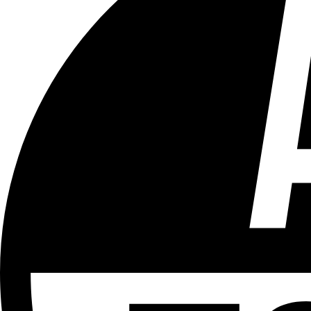
Tous les âges
Aucun contenu préjudiciable.
Plus d'explications sur ce classement
ÉMISSION
Bonsoir Bruxelles
Partager l'émission
Facebook
Twitter
WhatsApp
Share