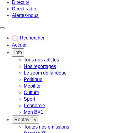
Direct tv
Direct radio
Alertez-nous
Déclencher le menu
Rechercher
Accueil
Info
Tous nos articles
Nos reportages
Le zoom de la rédac'
Politique
Mobilité
Culture
Sport
Économie
Mon BX1
Replay TV
Toutes nos émissions