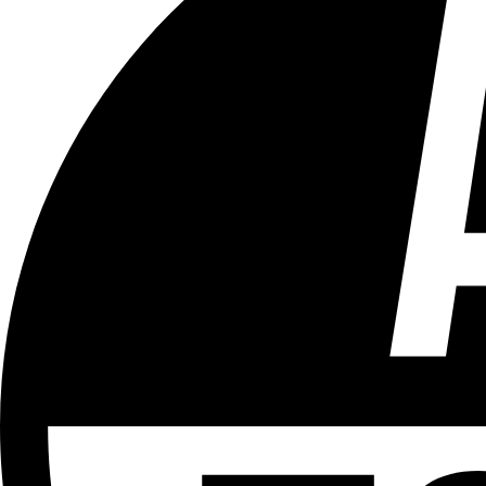
Tous les âges
Aucun contenu préjudiciable.
Plus d'explications sur ce classement
ÉMISSION
Bonsoir Bruxelles
Partager l'émission
Facebook
Twitter
WhatsApp
Share