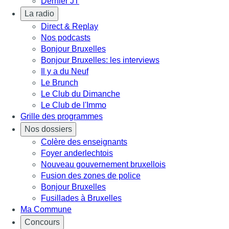
Dernier JT
La radio
Direct & Replay
Nos podcasts
Bonjour Bruxelles
Bonjour Bruxelles: les interviews
Il y a du Neuf
Le Brunch
Le Club du Dimanche
Le Club de l'Immo
Grille des programmes
Nos dossiers
Colère des enseignants
Foyer anderlechtois
Nouveau gouvernement bruxellois
Fusion des zones de police
Bonjour Bruxelles
Fusillades à Bruxelles
Ma Commune
Concours