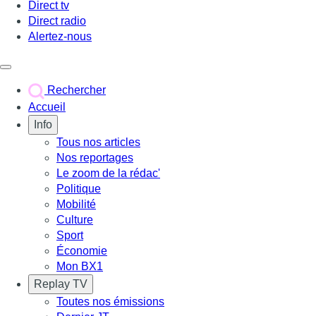
Direct tv
Direct radio
Alertez-nous
Déclencher le menu
Rechercher
Accueil
Info
Tous nos articles
Nos reportages
Le zoom de la rédac'
Politique
Mobilité
Culture
Sport
Économie
Mon BX1
Replay TV
Toutes nos émissions