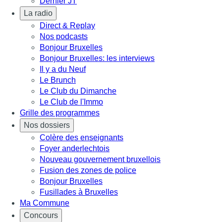
Dernier JT
La radio
Direct & Replay
Nos podcasts
Bonjour Bruxelles
Bonjour Bruxelles: les interviews
Il y a du Neuf
Le Brunch
Le Club du Dimanche
Le Club de l'Immo
Grille des programmes
Nos dossiers
Colère des enseignants
Foyer anderlechtois
Nouveau gouvernement bruxellois
Fusion des zones de police
Bonjour Bruxelles
Fusillades à Bruxelles
Ma Commune
Concours