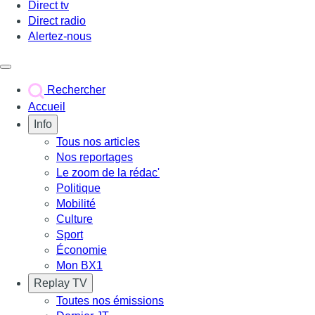
Direct tv
Direct radio
Alertez-nous
Déclencher le menu
Rechercher
Accueil
Info
Tous nos articles
Nos reportages
Le zoom de la rédac'
Politique
Mobilité
Culture
Sport
Économie
Mon BX1
Replay TV
Toutes nos émissions