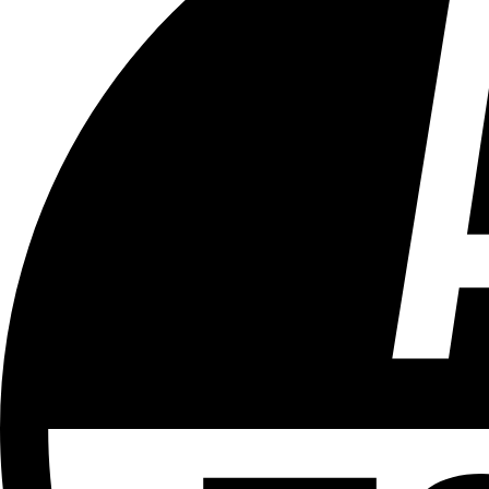
Tous les âges
Aucun contenu préjudiciable.
Plus d'explications sur ce classement
ÉMISSION
Bonsoir Bruxelles
Partager l'émission
Facebook
Twitter
WhatsApp
Share