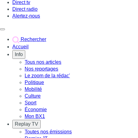
Direct tv
Direct radio
Alertez-nous
Déclencher le menu
Rechercher
Accueil
Info
Tous nos articles
Nos reportages
Le zoom de la rédac'
Politique
Mobilité
Culture
Sport
Économie
Mon BX1
Replay TV
Toutes nos émissions