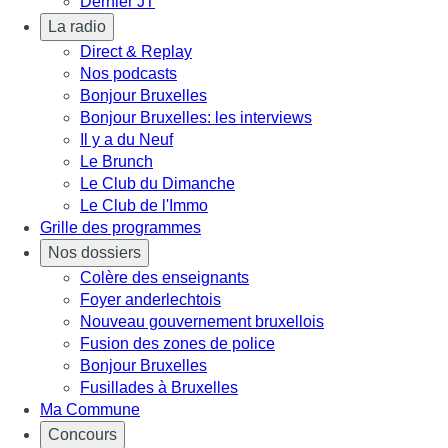
Dernier JT
La radio
Direct & Replay
Nos podcasts
Bonjour Bruxelles
Bonjour Bruxelles: les interviews
Il y a du Neuf
Le Brunch
Le Club du Dimanche
Le Club de l'Immo
Grille des programmes
Nos dossiers
Colère des enseignants
Foyer anderlechtois
Nouveau gouvernement bruxellois
Fusion des zones de police
Bonjour Bruxelles
Fusillades à Bruxelles
Ma Commune
Concours