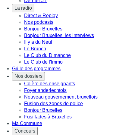
Dernier JT
La radio
Direct & Replay
Nos podcasts
Bonjour Bruxelles
Bonjour Bruxelles: les interviews
Il y a du Neuf
Le Brunch
Le Club du Dimanche
Le Club de l'Immo
Grille des programmes
Nos dossiers
Colère des enseignants
Foyer anderlechtois
Nouveau gouvernement bruxellois
Fusion des zones de police
Bonjour Bruxelles
Fusillades à Bruxelles
Ma Commune
Concours