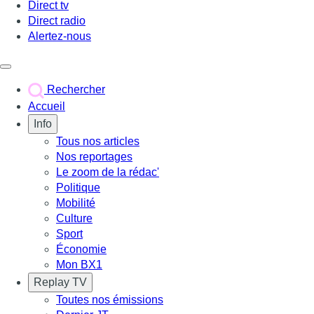
Direct tv
Direct radio
Alertez-nous
Déclencher le menu
Rechercher
Accueil
Info
Tous nos articles
Nos reportages
Le zoom de la rédac'
Politique
Mobilité
Culture
Sport
Économie
Mon BX1
Replay TV
Toutes nos émissions