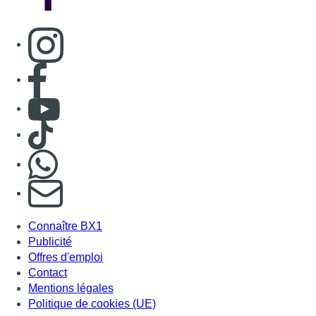
Consulter page Instagram
Consulter page Facebook
Consulter Youtube
Consulter TikTok
Nous rejoindre sur Whatsapp
S'abonner à notre newsletter
Connaître BX1
Publicité
Offres d'emploi
Contact
Mentions légales
Politique de cookies (UE)