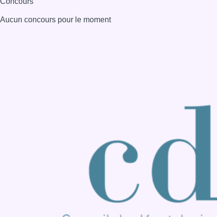
Consulter page Instagram
Consulter page Facebook
Consulter Youtube
Consulter TikTok
Nous rejoindre sur Whatsapp
S'abonner à notre newsletter
Connaître BX1
Publicité
Offres d'emploi
Contact
Mentions légales
Politique de cookies (UE)