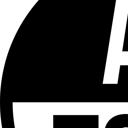
Tous les âges
Aucun contenu préjudiciable.
Plus d'explications sur ce classement
ÉMISSION
Bien Entendu
Partager l'émission
Facebook
Twitter
WhatsApp
Share