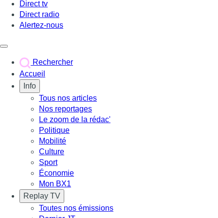
Direct tv
Direct radio
Alertez-nous
Déclencher le menu
Rechercher
Accueil
Info
Tous nos articles
Nos reportages
Le zoom de la rédac'
Politique
Mobilité
Culture
Sport
Économie
Mon BX1
Replay TV
Toutes nos émissions