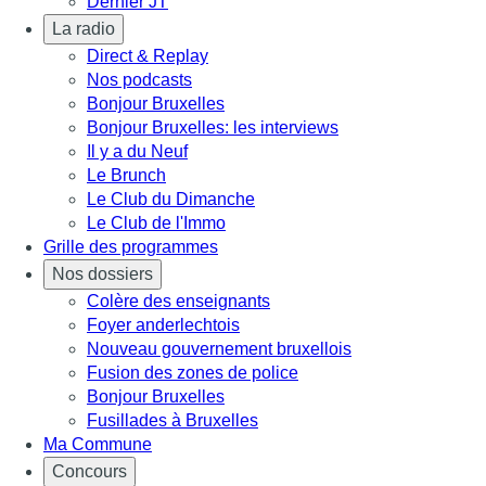
Dernier JT
La radio
Direct & Replay
Nos podcasts
Bonjour Bruxelles
Bonjour Bruxelles: les interviews
Il y a du Neuf
Le Brunch
Le Club du Dimanche
Le Club de l'Immo
Grille des programmes
Nos dossiers
Colère des enseignants
Foyer anderlechtois
Nouveau gouvernement bruxellois
Fusion des zones de police
Bonjour Bruxelles
Fusillades à Bruxelles
Ma Commune
Concours