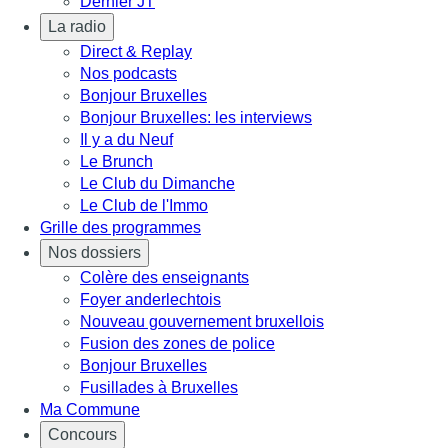
Dernier JT
La radio
Direct & Replay
Nos podcasts
Bonjour Bruxelles
Bonjour Bruxelles: les interviews
Il y a du Neuf
Le Brunch
Le Club du Dimanche
Le Club de l'Immo
Grille des programmes
Nos dossiers
Colère des enseignants
Foyer anderlechtois
Nouveau gouvernement bruxellois
Fusion des zones de police
Bonjour Bruxelles
Fusillades à Bruxelles
Ma Commune
Concours