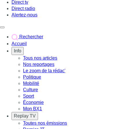
Direct tv
Direct radio
Alertez-nous
Déclencher le menu
Rechercher
Accueil
Info
Tous nos articles
Nos reportages
Le zoom de la rédac'
Politique
Mobilité
Culture
Sport
Économie
Mon BX1
Replay TV
Toutes nos émissions