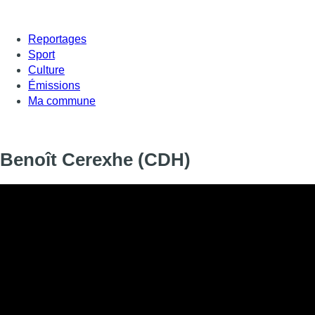
Reportages
Sport
Culture
Émissions
Ma commune
Benoît Cerexhe (CDH)
Informations
DIFFUSION
SIGNALÉTIQUE