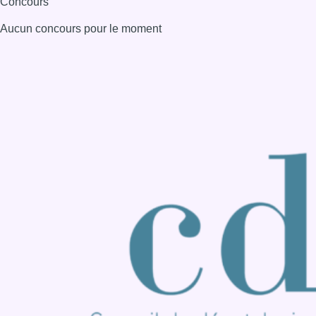
Consulter page Instagram
Consulter page Facebook
Consulter Youtube
Consulter TikTok
Nous rejoindre sur Whatsapp
S'abonner à notre newsletter
Connaître BX1
Publicité
Offres d'emploi
Contact
Mentions légales
Politique de cookies (UE)