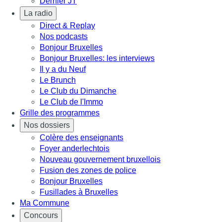
Dernier JT
La radio
Direct & Replay
Nos podcasts
Bonjour Bruxelles
Bonjour Bruxelles: les interviews
Il y a du Neuf
Le Brunch
Le Club du Dimanche
Le Club de l'Immo
Grille des programmes
Nos dossiers
Colère des enseignants
Foyer anderlechtois
Nouveau gouvernement bruxellois
Fusion des zones de police
Bonjour Bruxelles
Fusillades à Bruxelles
Ma Commune
Concours