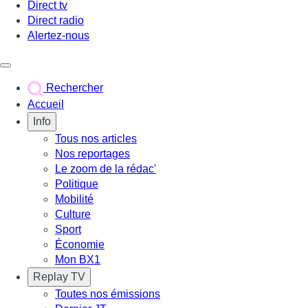
Direct tv
Direct radio
Alertez-nous
Déclencher le menu
Rechercher
Accueil
Info
Tous nos articles
Nos reportages
Le zoom de la rédac'
Politique
Mobilité
Culture
Sport
Économie
Mon BX1
Replay TV
Toutes nos émissions