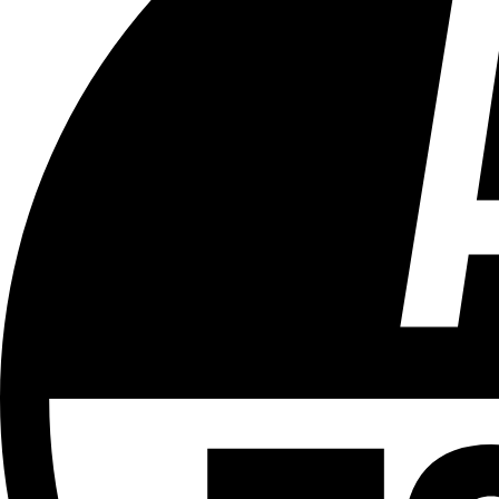
Tous les âges
Aucun contenu préjudiciable.
Plus d'explications sur ce classement
ÉMISSION
L'interview
Partager l'émission
Facebook
Twitter
WhatsApp
Share