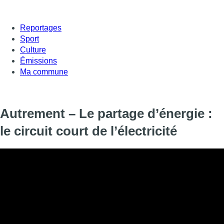
Reportages
Sport
Culture
Émissions
Ma commune
Autrement – Le partage d’énergie :
le circuit court de l’électricité
Les installateurs de panneaux solaires ne chôment pas ces dern
hausse des prix de l’énergie et des économies à réaliser, leu
débordent. Alors, pourquoi pas mutualiser cette énergie produi
pour en faire profiter un maximum de personnes ? C’est ce qu’o