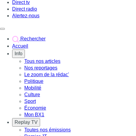
Direct tv
Direct radio
Alertez-nous
Déclencher le menu
Rechercher
Accueil
Info
Tous nos articles
Nos reportages
Le zoom de la rédac'
Politique
Mobilité
Culture
Sport
Économie
Mon BX1
Replay TV
Toutes nos émissions