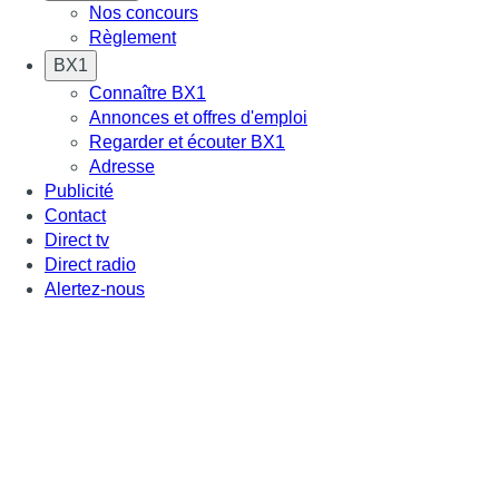
Nos concours
Règlement
BX1
Connaître BX1
Annonces et offres d'emploi
Regarder et écouter BX1
Adresse
Publicité
Contact
Direct tv
Direct radio
Alertez-nous