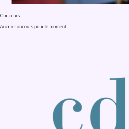
Consulter page Instagram
Consulter page Facebook
Consulter Youtube
Consulter TikTok
Nous rejoindre sur Whatsapp
S'abonner à notre newsletter
Connaître BX1
Publicité
Offres d'emploi
Contact