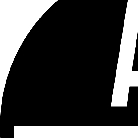
Tous les âges
Aucun contenu préjudiciable.
Plus d'explications sur ce classement
ÉMISSION
Autrement
Partager l'émission
Facebook
Twitter
WhatsApp
Share