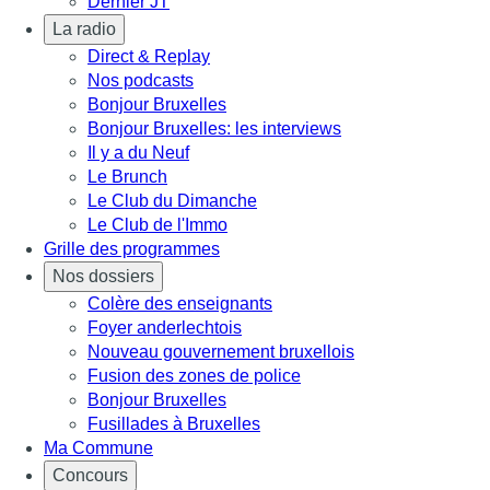
Dernier JT
La radio
Direct & Replay
Nos podcasts
Bonjour Bruxelles
Bonjour Bruxelles: les interviews
Il y a du Neuf
Le Brunch
Le Club du Dimanche
Le Club de l'Immo
Grille des programmes
Nos dossiers
Colère des enseignants
Foyer anderlechtois
Nouveau gouvernement bruxellois
Fusion des zones de police
Bonjour Bruxelles
Fusillades à Bruxelles
Ma Commune
Concours