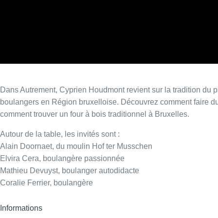
Dans Autrement, Cyprien Houdmont revient sur la tradition du pa
boulangers en Région bruxelloise. Découvrez comment faire du l
comment trouver un four à bois traditionnel à Bruxelles.
Autour de la table, les invités sont :
Alain Doornaet, du moulin Hof ter Musschen
Elvira Cera, boulangère passionnée
Mathieu Devuyst, boulanger autodidacte
Coralie Ferrier, boulangère
Informations