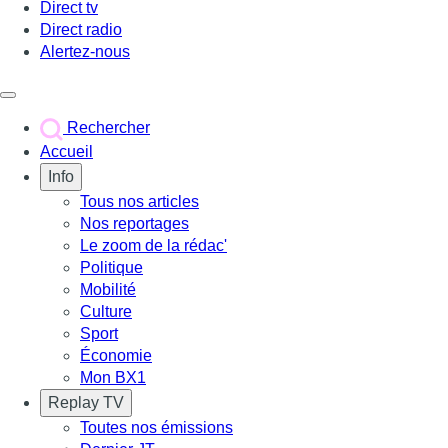
Direct tv
Direct radio
Alertez-nous
Déclencher le menu
Rechercher
Accueil
Info
Tous nos articles
Nos reportages
Le zoom de la rédac'
Politique
Mobilité
Culture
Sport
Économie
Mon BX1
Replay TV
Toutes nos émissions