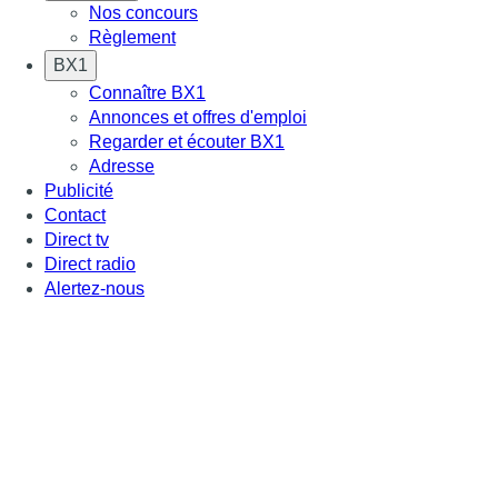
Nos concours
Règlement
BX1
Connaître BX1
Annonces et offres d'emploi
Regarder et écouter BX1
Adresse
Publicité
Contact
Direct tv
Direct radio
Alertez-nous