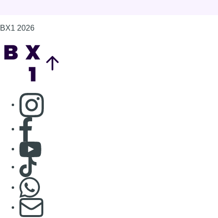
BX1 2026
Back to top
Consulter page Instagram
Consulter page Facebook
Consulter Youtube
Consulter TikTok
Nous rejoindre sur Whatsapp
S'abonner à notre newsletter