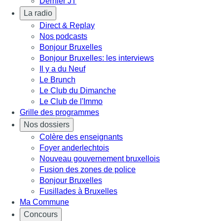
Dernier JT
La radio
Direct & Replay
Nos podcasts
Bonjour Bruxelles
Bonjour Bruxelles: les interviews
Il y a du Neuf
Le Brunch
Le Club du Dimanche
Le Club de l'Immo
Grille des programmes
Nos dossiers
Colère des enseignants
Foyer anderlechtois
Nouveau gouvernement bruxellois
Fusion des zones de police
Bonjour Bruxelles
Fusillades à Bruxelles
Ma Commune
Concours