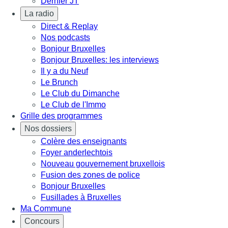
Dernier JT
La radio
Direct & Replay
Nos podcasts
Bonjour Bruxelles
Bonjour Bruxelles: les interviews
Il y a du Neuf
Le Brunch
Le Club du Dimanche
Le Club de l'Immo
Grille des programmes
Nos dossiers
Colère des enseignants
Foyer anderlechtois
Nouveau gouvernement bruxellois
Fusion des zones de police
Bonjour Bruxelles
Fusillades à Bruxelles
Ma Commune
Concours