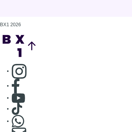
BX1 2026
Back to top
Consulter page Instagram
Consulter page Facebook
Consulter Youtube
Consulter TikTok
Nous rejoindre sur Whatsapp
S'abonner à notre newsletter