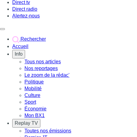
Direct tv
Direct radio
Alertez-nous
Déclencher le menu
Rechercher
Accueil
Info
Tous nos articles
Nos reportages
Le zoom de la rédac'
Politique
Mobilité
Culture
Sport
Économie
Mon BX1
Replay TV
Toutes nos émissions