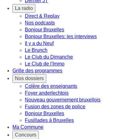
Dernier JT
La radio
Direct & Replay
Nos podcasts
Bonjour Bruxelles
Bonjour Bruxelles: les interviews
Il y a du Neuf
Le Brunch
Le Club du Dimanche
Le Club de l'Immo
Grille des programmes
Nos dossiers
Colère des enseignants
Foyer anderlechtois
Nouveau gouvernement bruxellois
Fusion des zones de police
Bonjour Bruxelles
Fusillades à Bruxelles
Ma Commune
Concours