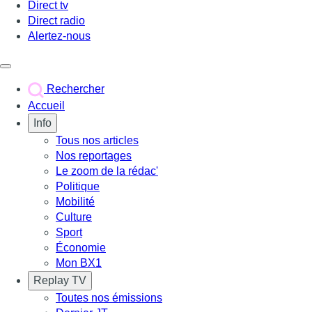
Direct tv
Direct radio
Alertez-nous
Déclencher le menu
Rechercher
Accueil
Info
Tous nos articles
Nos reportages
Le zoom de la rédac'
Politique
Mobilité
Culture
Sport
Économie
Mon BX1
Replay TV
Toutes nos émissions