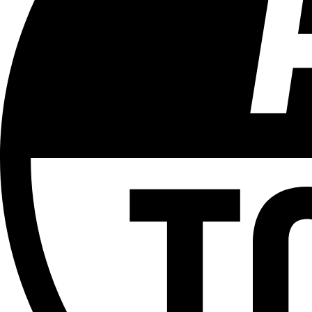
Tous les âges
Aucun contenu préjudiciable.
Plus d'explications sur ce classement
ÉMISSION
Mont des Arts
Partager l'émission
Facebook
Twitter
WhatsApp
Share
Offres d’emploi