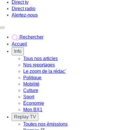
Direct tv
Direct radio
Alertez-nous
Déclencher le menu
Rechercher
Accueil
Info
Tous nos articles
Nos reportages
Le zoom de la rédac'
Politique
Mobilité
Culture
Sport
Économie
Mon BX1
Replay TV
Toutes nos émissions