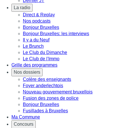
Dernier JT
La radio
Direct & Replay
Nos podcasts
Bonjour Bruxelles
Bonjour Bruxelles: les interviews
Il y a du Neuf
Le Brunch
Le Club du Dimanche
Le Club de l'Immo
Grille des programmes
Nos dossiers
Colère des enseignants
Foyer anderlechtois
Nouveau gouvernement bruxellois
Fusion des zones de police
Bonjour Bruxelles
Fusillades à Bruxelles
Ma Commune
Concours