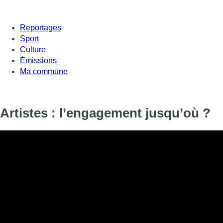
Reportages
Sport
Culture
Émissions
Ma commune
Artistes : l’engagement jusqu’où ?
Du Théâtre National aux Halles de Schaerbeek, de Flavien Berg
Noé Preszow, de Jaco Van Dormael à Bernard Foccroulle … ils s
institutions culturelles bruxelloises à avoir signé la tribune « A
», qui a comme levier le boycott culturel des artistes israéliens s
Qu’est-ce qui motive tous ces artistes belges à s’engager pour 
boycott culturel ? Faut-il y voir une forme de censure ? Et d’un