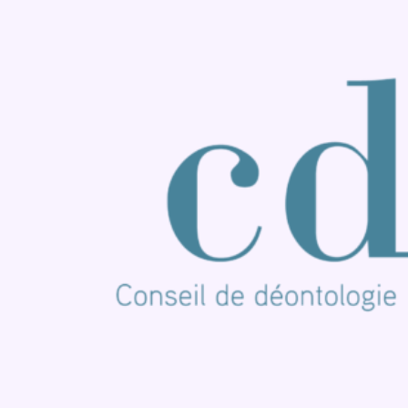
Consulter Youtube
Consulter TikTok
Nous rejoindre sur Whatsapp
S'abonner à notre newsletter
Connaître BX1
Publicité
Offres d'emploi
Contact
Mentions légales
Politique de cookies (UE)
Gérer les cookies