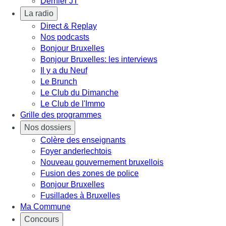
Dernier JT
La radio
Direct & Replay
Nos podcasts
Bonjour Bruxelles
Bonjour Bruxelles: les interviews
Il y a du Neuf
Le Brunch
Le Club du Dimanche
Le Club de l'Immo
Grille des programmes
Nos dossiers
Colère des enseignants
Foyer anderlechtois
Nouveau gouvernement bruxellois
Fusion des zones de police
Bonjour Bruxelles
Fusillades à Bruxelles
Ma Commune
Concours