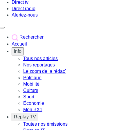
Direct tv
Direct radio
Alertez-nous
Déclencher le menu
Rechercher
Accueil
Info
Tous nos articles
Nos reportages
Le zoom de la rédac'
Politique
Mobilité
Culture
Sport
Économie
Mon BX1
Replay TV
Toutes nos émissions