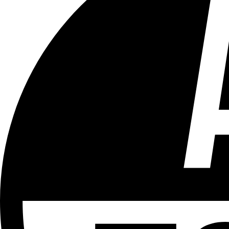
Tous les âges
Aucun contenu préjudiciable.
Plus d'explications sur ce classement
ÉMISSION
After
Partager l'émission
Facebook
Twitter
WhatsApp
Share