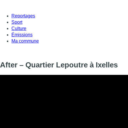
Reportages
Sport
Culture
Émissions
Ma commune
After – Quartier Lepoutre à Ixelles
📚 C’est un renouveau pour la librairie généraliste de quartier.
Nicolas Davila, ancien gérant de la librairie Filigranes – qui n’
et de son quartier ne pouvait imaginer quitter le numéro 21 de
des livres est faite avec soin pour répondre aux demandes la cl
tour évasion à travers la fiction ou approfondissement de l’ac
proposés. Une place de choix est accordée aux enfants, ave