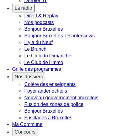
Dernier JT
La radio
Direct & Replay
Nos podcasts
Bonjour Bruxelles
Bonjour Bruxelles: les interviews
Il y a du Neuf
Le Brunch
Le Club du Dimanche
Le Club de l'Immo
Grille des programmes
Nos dossiers
Colère des enseignants
Foyer anderlechtois
Nouveau gouvernement bruxellois
Fusion des zones de police
Bonjour Bruxelles
Fusillades à Bruxelles
Ma Commune
Concours