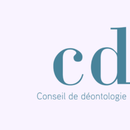
Consulter Youtube
Consulter TikTok
Nous rejoindre sur Whatsapp
S'abonner à notre newsletter
Connaître BX1
Publicité
Offres d'emploi
Contact
Mentions légales
Politique de cookies (UE)
Gérer les cookies