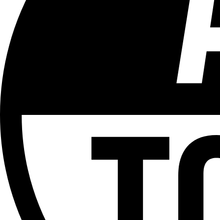
Tous les âges
Aucun contenu préjudiciable.
Plus d'explications sur ce classement
ÉMISSION
After
Partager l'émission
Facebook
Twitter
WhatsApp
Share
Offres d’emploi