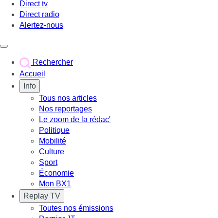
Direct tv
Direct radio
Alertez-nous
Déclencher le menu
Rechercher
Accueil
Info
Tous nos articles
Nos reportages
Le zoom de la rédac'
Politique
Mobilité
Culture
Sport
Économie
Mon BX1
Replay TV
Toutes nos émissions