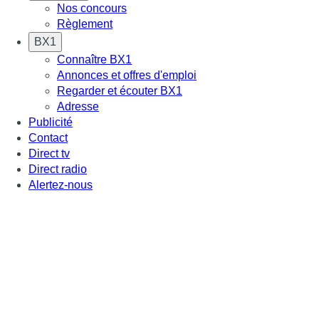
Nos concours
Règlement
BX1
Connaître BX1
Annonces et offres d'emploi
Regarder et écouter BX1
Adresse
Publicité
Contact
Direct tv
Direct radio
Alertez-nous