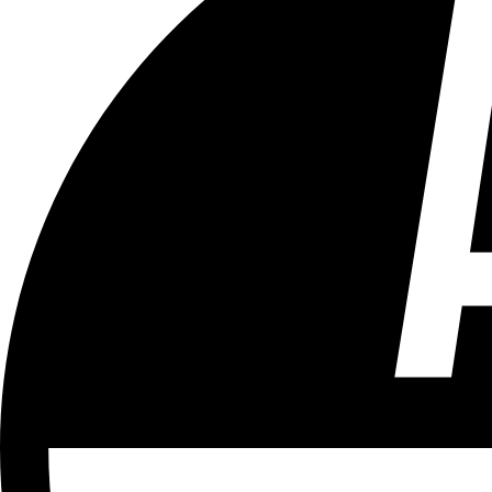
Tous les âges
Aucun contenu préjudiciable.
Plus d'explications sur ce classement
ÉMISSION
After
Partager l'émission
Facebook
Twitter
WhatsApp
Share