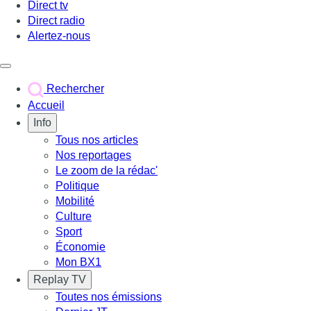
Direct tv
Direct radio
Alertez-nous
Déclencher le menu
Rechercher
Accueil
Info
Tous nos articles
Nos reportages
Le zoom de la rédac'
Politique
Mobilité
Culture
Sport
Économie
Mon BX1
Replay TV
Toutes nos émissions