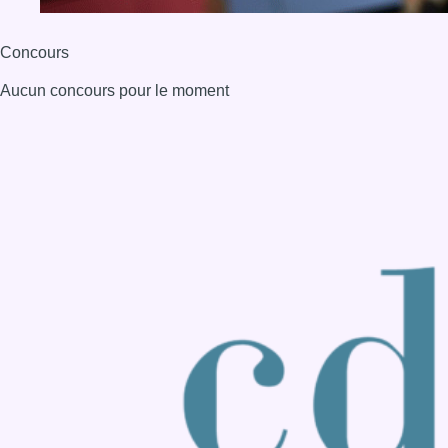
Consulter page Instagram
Consulter page Facebook
Consulter Youtube
Consulter TikTok
Nous rejoindre sur Whatsapp
S'abonner à notre newsletter
Connaître BX1
Publicité
Offres d'emploi
Contact