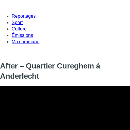
Reportages
Sport
Culture
Émissions
Ma commune
After – Quartier Cureghem à
Anderlecht
Petit tour près du canal à Anderlecht à la découverte :
🎨 Du travail de
François Tusséki
. Il est peintre en lettres et
l’une de ses réalisations au-dessus d’un magasin ou d’un resta