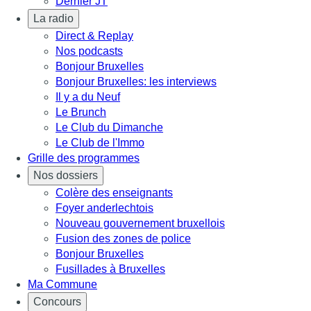
Dernier JT
La radio
Direct & Replay
Nos podcasts
Bonjour Bruxelles
Bonjour Bruxelles: les interviews
Il y a du Neuf
Le Brunch
Le Club du Dimanche
Le Club de l'Immo
Grille des programmes
Nos dossiers
Colère des enseignants
Foyer anderlechtois
Nouveau gouvernement bruxellois
Fusion des zones de police
Bonjour Bruxelles
Fusillades à Bruxelles
Ma Commune
Concours