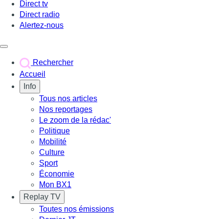
Direct tv
Direct radio
Alertez-nous
Déclencher le menu
Rechercher
Accueil
Info
Tous nos articles
Nos reportages
Le zoom de la rédac'
Politique
Mobilité
Culture
Sport
Économie
Mon BX1
Replay TV
Toutes nos émissions