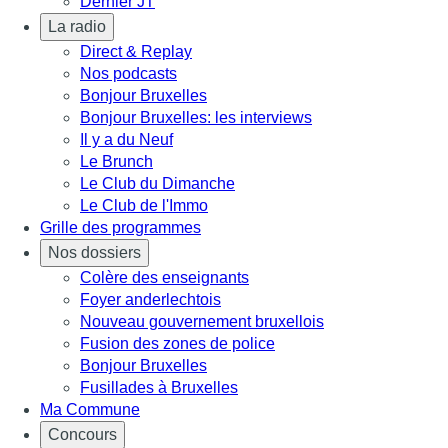
Dernier JT
La radio
Direct & Replay
Nos podcasts
Bonjour Bruxelles
Bonjour Bruxelles: les interviews
Il y a du Neuf
Le Brunch
Le Club du Dimanche
Le Club de l'Immo
Grille des programmes
Nos dossiers
Colère des enseignants
Foyer anderlechtois
Nouveau gouvernement bruxellois
Fusion des zones de police
Bonjour Bruxelles
Fusillades à Bruxelles
Ma Commune
Concours