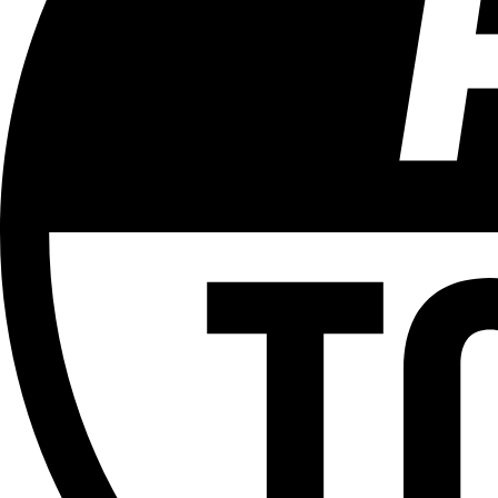
Tous les âges
Aucun contenu préjudiciable.
Plus d'explications sur ce classement
ÉMISSION
After
Partager l'émission
Facebook
Twitter
WhatsApp
Share
Offres d’emploi