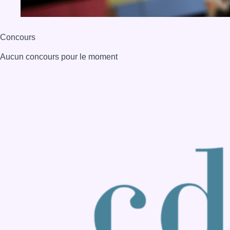
Back to top
Consulter page Instagram
Consulter page Facebook
Consulter Youtube
Consulter TikTok
Nous rejoindre sur Whatsapp
S'abonner à notre newsletter
Connaître BX1
Publicité
Offres d'emploi