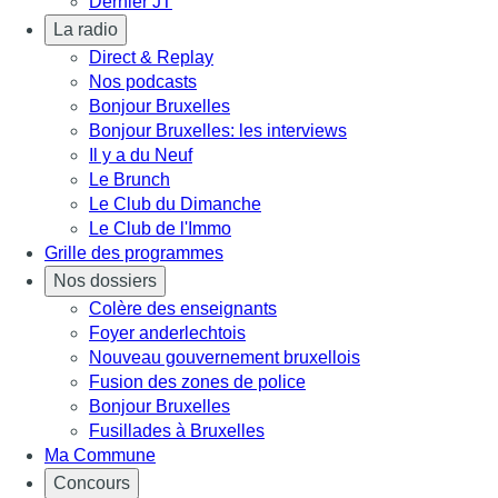
Dernier JT
La radio
Direct & Replay
Nos podcasts
Bonjour Bruxelles
Bonjour Bruxelles: les interviews
Il y a du Neuf
Le Brunch
Le Club du Dimanche
Le Club de l'Immo
Grille des programmes
Nos dossiers
Colère des enseignants
Foyer anderlechtois
Nouveau gouvernement bruxellois
Fusion des zones de police
Bonjour Bruxelles
Fusillades à Bruxelles
Ma Commune
Concours