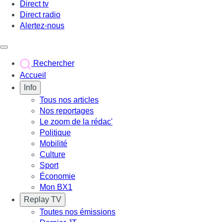
Direct tv
Direct radio
Alertez-nous
Déclencher le menu
Rechercher
Accueil
Info
Tous nos articles
Nos reportages
Le zoom de la rédac'
Politique
Mobilité
Culture
Sport
Économie
Mon BX1
Replay TV
Toutes nos émissions