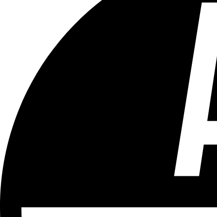
Tous les âges
Aucun contenu préjudiciable.
Plus d'explications sur ce classement
ÉMISSION
A Vos Cas
Partager l'émission
Facebook
Twitter
WhatsApp
Share