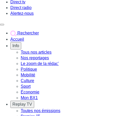
Direct tv
Direct radio
Alertez-nous
Déclencher le menu
Rechercher
Accueil
Info
Tous nos articles
Nos reportages
Le zoom de la rédac'
Politique
Mobilité
Culture
Sport
Économie
Mon BX1
Replay TV
Toutes nos émissions