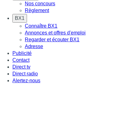
Nos concours
Règlement
BX1
Connaître BX1
Annonces et offres d'emploi
Regarder et écouter BX1
Adresse
Publicité
Contact
Direct tv
Direct radio
Alertez-nous