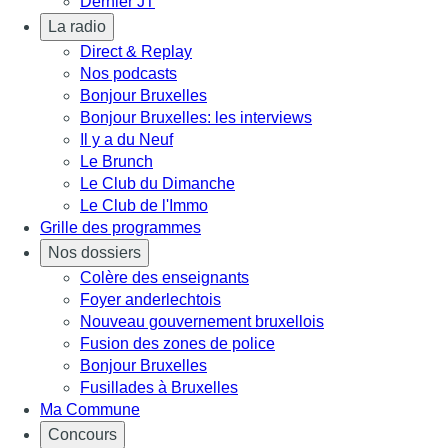
Dernier JT
La radio
Direct & Replay
Nos podcasts
Bonjour Bruxelles
Bonjour Bruxelles: les interviews
Il y a du Neuf
Le Brunch
Le Club du Dimanche
Le Club de l'Immo
Grille des programmes
Nos dossiers
Colère des enseignants
Foyer anderlechtois
Nouveau gouvernement bruxellois
Fusion des zones de police
Bonjour Bruxelles
Fusillades à Bruxelles
Ma Commune
Concours