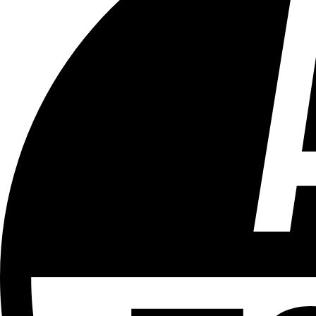
Tous les âges
Aucun contenu préjudiciable.
Plus d'explications sur ce classement
ÉMISSION
À travers le miroir
Partager l'émission
Facebook
Twitter
WhatsApp
Share