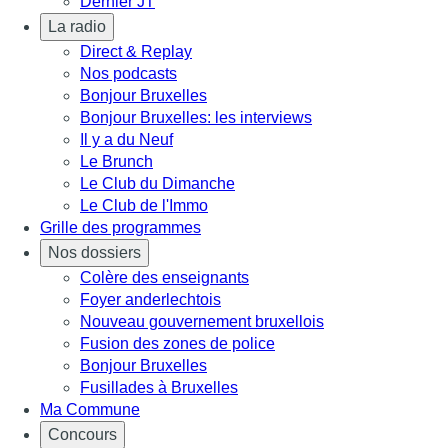
Dernier JT
La radio
Direct & Replay
Nos podcasts
Bonjour Bruxelles
Bonjour Bruxelles: les interviews
Il y a du Neuf
Le Brunch
Le Club du Dimanche
Le Club de l'Immo
Grille des programmes
Nos dossiers
Colère des enseignants
Foyer anderlechtois
Nouveau gouvernement bruxellois
Fusion des zones de police
Bonjour Bruxelles
Fusillades à Bruxelles
Ma Commune
Concours