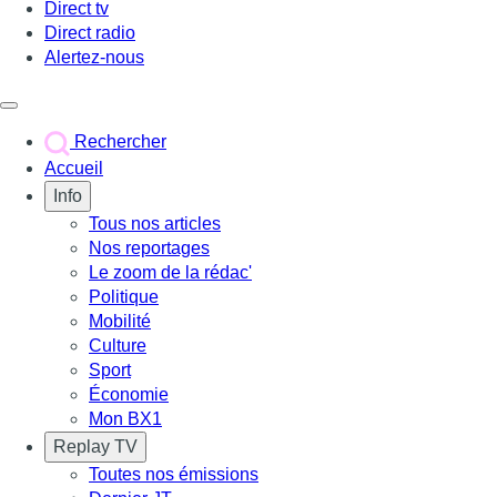
Direct tv
Direct radio
Alertez-nous
Déclencher le menu
Rechercher
Accueil
Info
Tous nos articles
Nos reportages
Le zoom de la rédac'
Politique
Mobilité
Culture
Sport
Économie
Mon BX1
Replay TV
Toutes nos émissions