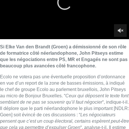
en vue d’un report de la zone de basses émissions, à indiqué
le chef de groupe Ecolo au parlement bruxellois, John Pitseys
au micro de Bonjour Bruxelles. “
Ceux qui déposent le texte font
semblant de ne pas se souvenir qu’il faut négocier
“, indique-t-il.
Il déplore que le parti néerlandophone le plus important [NDLR:
Goen] soit évincé de ces discussions : “
Les négociateurs
pensent que c’est un coup électoral, certains espèrent peut-être
que cela va permettre d’expulser Groen
“, analyse-t-il. Il estime
également que le report ne soient en réalité pas une mesure
sociale, mais plutôt un report du problème pour les gens
concernés.
Il estime également que “
tout est fait pour que les clefs des
négociations soient impossible à trouver pour Elke Van den
Brandt
“. Il évoque ici les exclusives de certains partis avec
lesquels d’autres refusent de négocier.
► Analyse
|
Retrait d’Elke Van den Brandt : quelles suites
pour la formation du gouvernement bruxellois ?
Si l’arrêt des négocations côté néerlandophone est pointé, il