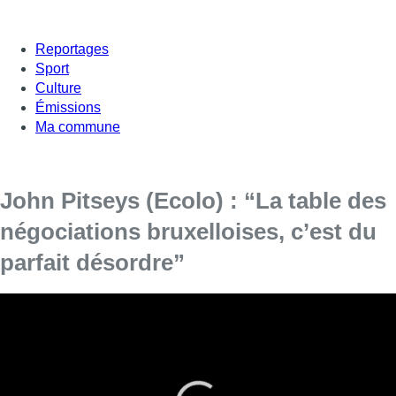
Reportages
Sport
Culture
Émissions
Ma commune
John Pitseys (Ecolo) : “La table des
négociations bruxelloises, c’est du
parfait désordre”
Si Elke Van den Brandt (Groen) a démissionné de son rôle
de formatrice côté néerlandophone, John Pitseys estime
que les négociations entre PS, MR et Engagés ne sont pas
beaucoup plus avancées côté francophone.
Ecolo ne votera pas une éventuelle proposition d’ordonnance