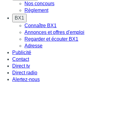
Nos concours
Règlement
BX1
Connaître BX1
Annonces et offres d'emploi
Regarder et écouter BX1
Adresse
Publicité
Contact
Direct tv
Direct radio
Alertez-nous