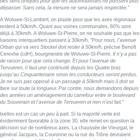
des sens uniques pour que les automobilistes ne puissent plus
dépasser. Sans cela, la mesure ne sera jamais respectée.”
A Woluwe-St-Lambert, on plaide pour que les axes régionaux
restent à 50km/h. Quant aux voiries communales, 60% sont
déjà à 30km/h. A Woluwe-St-Pierre, on ne souhaite pas que les
liaisons interquartiers passent à 30km/h.
“Pour nous, l’avenue
Orban qui va vers Stockel doit rester à 50km/h,
précise Benoît
Cerexhe (cdH), bourgmestre de Woluwe-St-Pierre.
Il n’y a pas
de raison pour que cela change. Et pour l’avenue de
Tervueren, il faut une continuité depuis les Quatre bras
jusqu’au Cinquantenaire sinon les conducteurs seront perdus.
Je ne suis pas opposé à un passage à 50km/h mais il doit se
faire sur toute la longueur. Par contre, nous demandons depuis
des années un aménagement du carrefour entre le boulevard
du Souverain et l’avenue de Tervueren et rien n’est fait.”
Ixelles est un cas un peu à part. Si la majorité verte est
évidemment favorable à la zone 30, elle remet en question la
décision sur de nombreux axes. La chaussée de Vleurgat, le
général Jacques, la Couronne ou la rue du Trône devraient