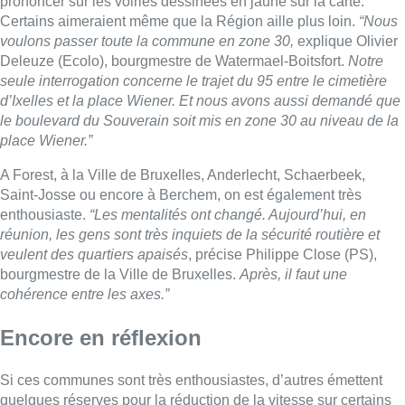
prononcer sur les voiries dessinées en jaune sur la carte.
Certains aimeraient même que la Région aille plus loin.
“Nous
voulons passer toute la commune en zone 30,
explique Olivier
Deleuze (Ecolo), bourgmestre de Watermael-Boitsfort.
Notre
seule interrogation concerne le trajet du 95 entre le cimetière
d’Ixelles et la place Wiener. Et nous avons aussi demandé que
le boulevard du Souverain soit mis en zone 30 au niveau de la
place Wiener.”
A Forest, à la Ville de Bruxelles, Anderlecht, Schaerbeek,
Saint-Josse ou encore à Berchem, on est également très
enthousiaste.
“Les mentalités ont changé. Aujourd’hui, en
réunion, les gens sont très inquiets de la sécurité routière et
veulent des quartiers apaisés
, précise Philippe Close (PS),
bourgmestre de la Ville de Bruxelles.
Après, il faut une
cohérence entre les axes.”
Encore en réflexion
Si ces communes sont très enthousiastes, d’autres émettent
quelques réserves pour la réduction de la vitesse sur certains