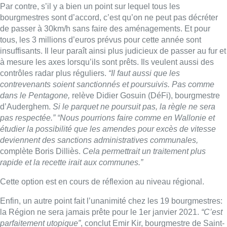
Par contre, s’il y a bien un point sur lequel tous les
bourgmestres sont d’accord, c’est qu’on ne peut pas décréter
de passer à 30km/h sans faire des aménagements. Et pour
tous, les 3 millions d’euros prévus pour cette année sont
insuffisants. Il leur paraît ainsi plus judicieux de passer au fur et
à mesure les axes lorsqu’ils sont prêts. Ils veulent aussi des
contrôles radar plus réguliers.
“Il faut aussi que les
contrevenants soient sanctionnés et poursuivis. Pas comme
dans le Pentagone,
relève Didier Gosuin (DéFi), bourgmestre
d’Auderghem.
Si le parquet ne poursuit pas, la règle ne sera
pas respectée.” “Nous pourrions faire comme en Wallonie et
étudier la possibilité que les amendes pour excès de vitesse
deviennent des sanctions administratives communales,
complète Boris Dilliès.
Cela permettrait un traitement plus
rapide et la recette irait aux communes.”
Cette option est en cours de réflexion au niveau régional.
Enfin, un autre point fait l’unanimité chez les 19 bourgmestres:
la Région ne sera jamais prête pour le 1er janvier 2021.
“C’est
parfaitement utopique”
, conclut Emir Kir, bourgmestre de Saint-