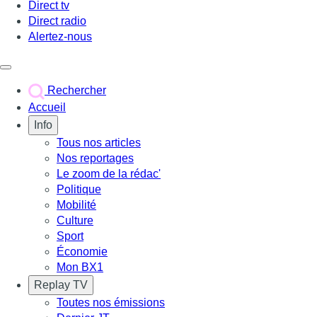
Direct tv
Direct radio
Alertez-nous
Déclencher le menu
Rechercher
Accueil
Info
Tous nos articles
Nos reportages
Le zoom de la rédac'
Politique
Mobilité
Culture
Sport
Économie
Mon BX1
Replay TV
Toutes nos émissions