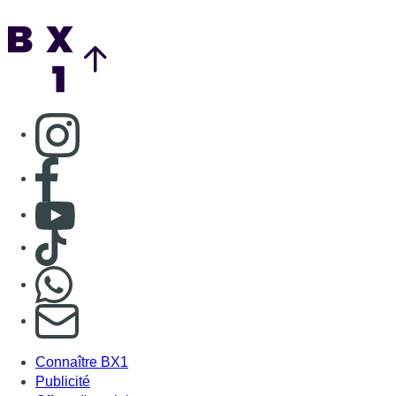
Back to top
Consulter page Instagram
Consulter page Facebook
Consulter Youtube
Consulter TikTok
Nous rejoindre sur Whatsapp
S'abonner à notre newsletter
Connaître BX1
Publicité