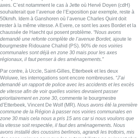
axes. C’est notamment le cas à Jette où Hervé Doyen (cdH)
souhaiterait que l’avenue de l’Exposition par exemple, reste à
50km/h. Idem à Ganshoren où l’avenue Charles Quint doit
rester à la même vitesse. A Evere, ce sont les axes Bordet et la
chaussée de Haecht qui posent problème.
“Nous avons
demandé une refonte complète de l’avenue Bordet,
ajoute le
bourgmestre Ridouane Chahid (PS). 9
0% de nos voiries
communales sont déjà en zone 30 mais pour les axes
régionaux, il faut penser à des aménagements.”
Par contre, à Uccle, Saint-Gilles, Etterbeek et les deux
Woluwe, les interrogations sont encore nombreuses.
“J’ai
demandé un rapport de police avec les accidents et les excès
de vitesse afin de voir quelles voiries devraient passer
prioritairement en zone 30
, commente le bourgmestre
d’Etterbeek, Vincent De Wolf (MR).
Nous avons été la première
commune de la Région à passer nos voiries communales en
zone 30 mais cela nous a pris 15 ans car si nous voulons que
la vitesse soit respectée, il faut des aménagements. Nous
avons installé des coussins berlinois, agrandi les trottoirs, mis