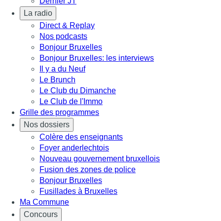
Dernier JT
La radio
Direct & Replay
Nos podcasts
Bonjour Bruxelles
Bonjour Bruxelles: les interviews
Il y a du Neuf
Le Brunch
Le Club du Dimanche
Le Club de l'Immo
Grille des programmes
Nos dossiers
Colère des enseignants
Foyer anderlechtois
Nouveau gouvernement bruxellois
Fusion des zones de police
Bonjour Bruxelles
Fusillades à Bruxelles
Ma Commune
Concours