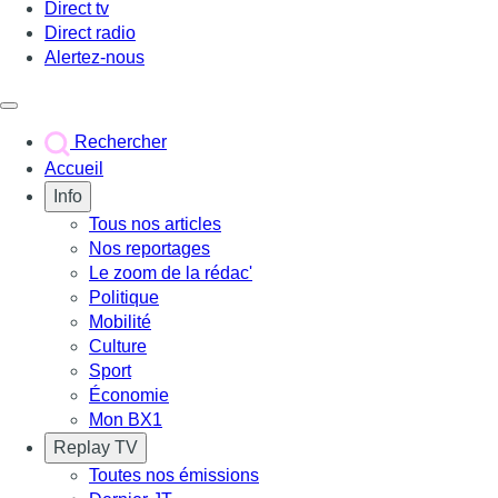
Direct tv
Direct radio
Alertez-nous
Déclencher le menu
Rechercher
Accueil
Info
Tous nos articles
Nos reportages
Le zoom de la rédac'
Politique
Mobilité
Culture
Sport
Économie
Mon BX1
Replay TV
Toutes nos émissions