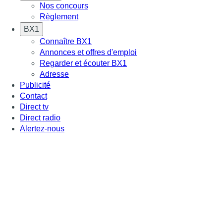
Nos concours
Règlement
BX1
Connaître BX1
Annonces et offres d'emploi
Regarder et écouter BX1
Adresse
Publicité
Contact
Direct tv
Direct radio
Alertez-nous