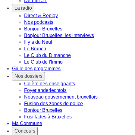
Dernier JT
La radio
Direct & Replay
Nos podcasts
Bonjour Bruxelles
Bonjour Bruxelles: les interviews
Il y a du Neuf
Le Brunch
Le Club du Dimanche
Le Club de l'Immo
Grille des programmes
Nos dossiers
Colère des enseignants
Foyer anderlechtois
Nouveau gouvernement bruxellois
Fusion des zones de police
Bonjour Bruxelles
Fusillades à Bruxelles
Ma Commune
Concours