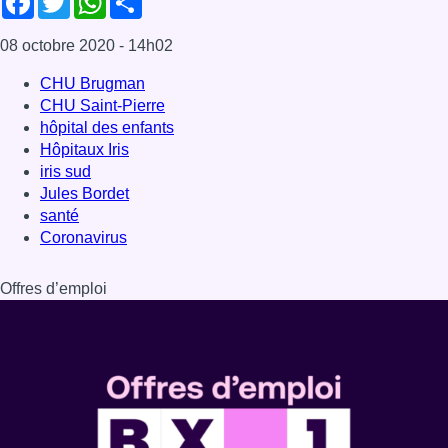
08 octobre 2020
- 14h02
CHU Brugman
CHU Saint-Pierre
hôpital des enfants
Hôpitaux Iris
iris sud
Jules Bordet
santé
Coronavirus
Offres d’emploi