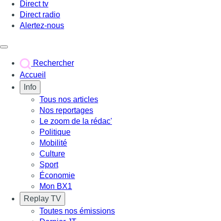
Direct tv
Direct radio
Alertez-nous
Déclencher le menu
Rechercher
Accueil
Info
Tous nos articles
Nos reportages
Le zoom de la rédac'
Politique
Mobilité
Culture
Sport
Économie
Mon BX1
Replay TV
Toutes nos émissions