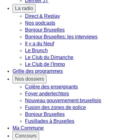
Dernier JT
La radio
Direct & Replay
Nos podcasts
Bonjour Bruxelles
Bonjour Bruxelles: les interviews
Il y a du Neuf
Le Brunch
Le Club du Dimanche
Le Club de l'Immo
Grille des programmes
Nos dossiers
Colère des enseignants
Foyer anderlechtois
Nouveau gouvernement bruxellois
Fusion des zones de police
Bonjour Bruxelles
Fusillades à Bruxelles
Ma Commune
Concours