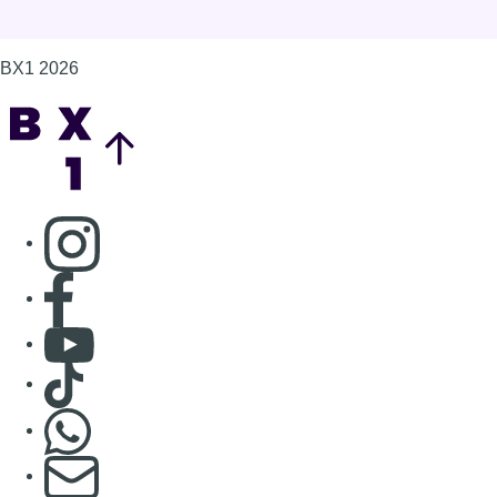
BX1 2026
Back to top
Consulter page Instagram
Consulter page Facebook
Consulter Youtube
Consulter TikTok
Nous rejoindre sur Whatsapp
S'abonner à notre newsletter