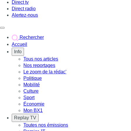
Direct tv
Direct radio
Alertez-nous
Déclencher le menu
Rechercher
Accueil
Info
Tous nos articles
Nos reportages
Le zoom de la rédac'
Politique
Mobilité
Culture
Sport
Économie
Mon BX1
Replay TV
Toutes nos émissions