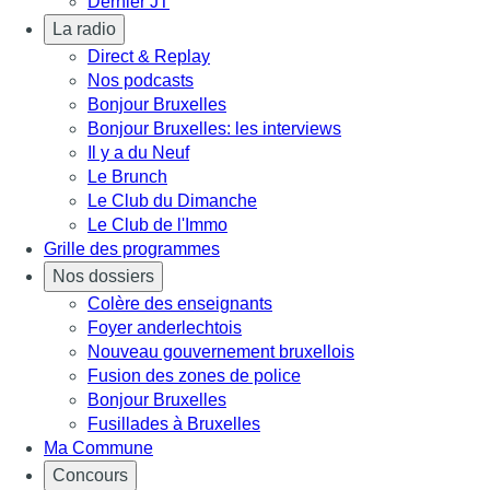
Dernier JT
La radio
Direct & Replay
Nos podcasts
Bonjour Bruxelles
Bonjour Bruxelles: les interviews
Il y a du Neuf
Le Brunch
Le Club du Dimanche
Le Club de l'Immo
Grille des programmes
Nos dossiers
Colère des enseignants
Foyer anderlechtois
Nouveau gouvernement bruxellois
Fusion des zones de police
Bonjour Bruxelles
Fusillades à Bruxelles
Ma Commune
Concours