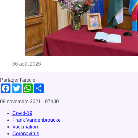
Consulter l'article "La Commune d’Ixelles 
06 août 2026
Partager l'article
Facebook
Twitter
WhatsApp
Share
09 novembre 2021
- 07h30
Covid-19
Frank Vandenbroucke
Vaccination
Coronavirus