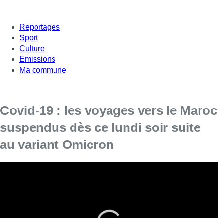
Reportages
Sport
Culture
Émissions
Ma commune
Covid-19 : les voyages vers le Maroc
suspendus dès ce lundi soir suite
au variant Omicron
En raison de la fermeture des frontières
marocaines dès ce lundi 23h59, plusieurs
compagnies aériennes ont ajouté en urgence
des vols vers le Maroc depuis Brussels Airport.