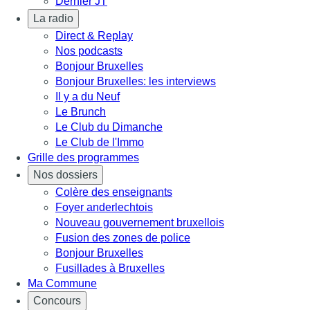
Dernier JT
La radio
Direct & Replay
Nos podcasts
Bonjour Bruxelles
Bonjour Bruxelles: les interviews
Il y a du Neuf
Le Brunch
Le Club du Dimanche
Le Club de l'Immo
Grille des programmes
Nos dossiers
Colère des enseignants
Foyer anderlechtois
Nouveau gouvernement bruxellois
Fusion des zones de police
Bonjour Bruxelles
Fusillades à Bruxelles
Ma Commune
Concours