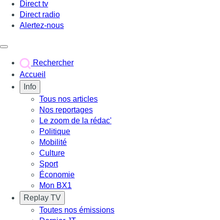
Direct tv
Direct radio
Alertez-nous
Déclencher le menu
Rechercher
Accueil
Info
Tous nos articles
Nos reportages
Le zoom de la rédac'
Politique
Mobilité
Culture
Sport
Économie
Mon BX1
Replay TV
Toutes nos émissions