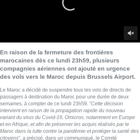
Le Maroc a décidé de suspendre tous les vols de directs de
passagers à destination du Maroc pour une durée de deux
semaines, à compter de ce lundi 23h59. “
Cette décision
intervient en raison de la propagation rapide du nouveau
variant du virus du Covid-19, Omicron, notamment en Europe
et en Afrique, et afin de préserver les acquis réalisés par le
Maroc dans la lutte contre la pandémie et protéger la santé des
citoyens
“, a précisé, dans un communiqué, le Comité
interministériel de suivi de la pandémie.
En raison de cette décision, plusieurs compagnies aériennes
ont proposé, ce lundi à Brussels Airport, des vols
supplémentaires vers le Maroc pour permettre le départ de
passagers souhaitant rejoindre le pays. Les modalités des vols
de retour vers l’étranger des personnes actuellement présentes
au Maroc n’ont pas été précisées
■ Reportage de
Jim Moskovics
,
Nicolas Scheenaerts
et
Laurence Paciarelli
.