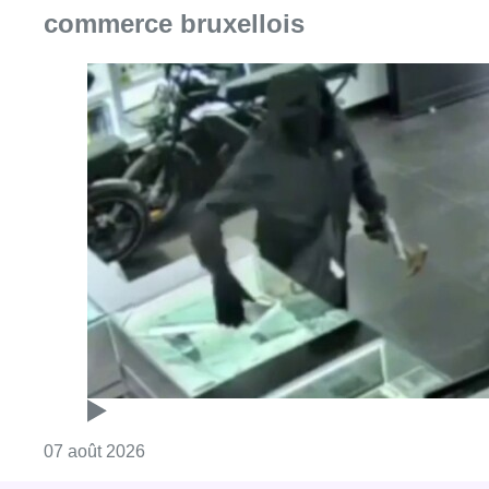
Consulter l'article "Deux mineurs interpell
07 août 2026
Partager l'article
Facebook
Twitter
WhatsApp
Share
29 novembre 2021
- 18h22
Brussels Airport
Covid-19
maroc
Voyage
Coronavirus
News