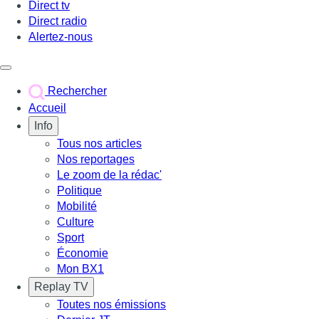
Direct tv
Direct radio
Alertez-nous
Déclencher le menu
Rechercher
Accueil
Info
Tous nos articles
Nos reportages
Le zoom de la rédac'
Politique
Mobilité
Culture
Sport
Économie
Mon BX1
Replay TV
Toutes nos émissions