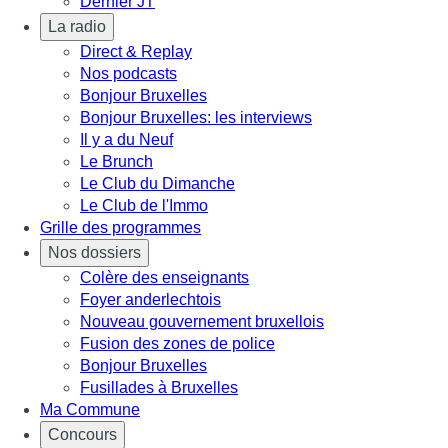
Dernier JT
La radio
Direct & Replay
Nos podcasts
Bonjour Bruxelles
Bonjour Bruxelles: les interviews
Il y a du Neuf
Le Brunch
Le Club du Dimanche
Le Club de l'Immo
Grille des programmes
Nos dossiers
Colère des enseignants
Foyer anderlechtois
Nouveau gouvernement bruxellois
Fusion des zones de police
Bonjour Bruxelles
Fusillades à Bruxelles
Ma Commune
Concours