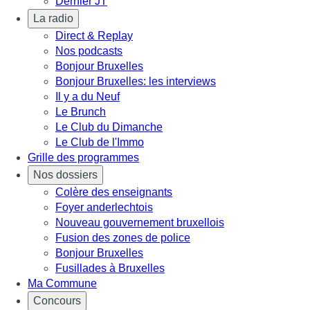
Dernier JT
La radio
Direct & Replay
Nos podcasts
Bonjour Bruxelles
Bonjour Bruxelles: les interviews
Il y a du Neuf
Le Brunch
Le Club du Dimanche
Le Club de l'Immo
Grille des programmes
Nos dossiers
Colère des enseignants
Foyer anderlechtois
Nouveau gouvernement bruxellois
Fusion des zones de police
Bonjour Bruxelles
Fusillades à Bruxelles
Ma Commune
Concours