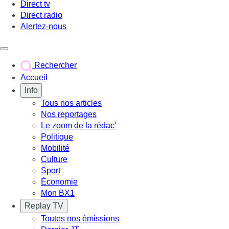
Direct tv
Direct radio
Alertez-nous
Déclencher le menu
Rechercher
Accueil
Info
Tous nos articles
Nos reportages
Le zoom de la rédac'
Politique
Mobilité
Culture
Sport
Économie
Mon BX1
Replay TV
Toutes nos émissions