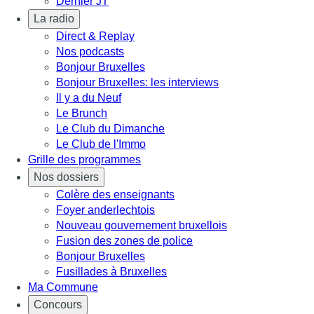
Dernier JT
La radio
Direct & Replay
Nos podcasts
Bonjour Bruxelles
Bonjour Bruxelles: les interviews
Il y a du Neuf
Le Brunch
Le Club du Dimanche
Le Club de l'Immo
Grille des programmes
Nos dossiers
Colère des enseignants
Foyer anderlechtois
Nouveau gouvernement bruxellois
Fusion des zones de police
Bonjour Bruxelles
Fusillades à Bruxelles
Ma Commune
Concours