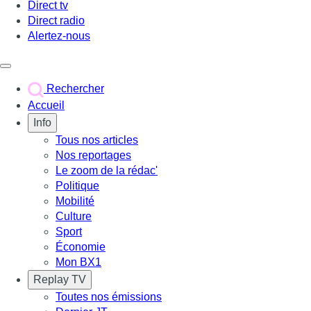
Direct tv
Direct radio
Alertez-nous
Déclencher le menu
Rechercher
Accueil
Info
Tous nos articles
Nos reportages
Le zoom de la rédac'
Politique
Mobilité
Culture
Sport
Économie
Mon BX1
Replay TV
Toutes nos émissions