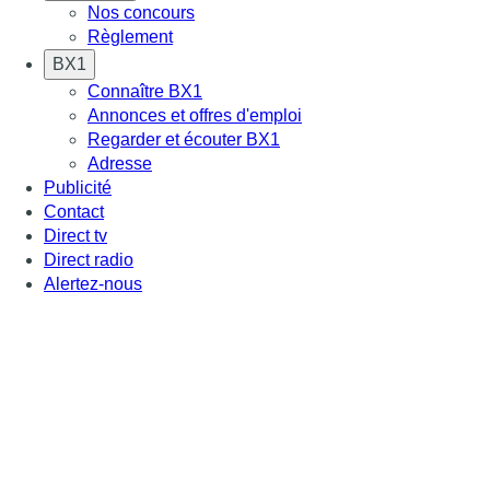
Nos concours
Règlement
BX1
Connaître BX1
Annonces et offres d'emploi
Regarder et écouter BX1
Adresse
Publicité
Contact
Direct tv
Direct radio
Alertez-nous