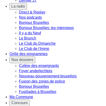
Dernier JT
La radio
Direct & Replay
Nos podcasts
Bonjour Bruxelles
Bonjour Bruxelles: les interviews
Il y a du Neuf
Le Brunch
Le Club du Dimanche
Le Club de l'Immo
Grille des programmes
Nos dossiers
Colère des enseignants
Foyer anderlechtois
Nouveau gouvernement bruxellois
Fusion des zones de police
Bonjour Bruxelles
Fusillades à Bruxelles
Ma Commune
Concours