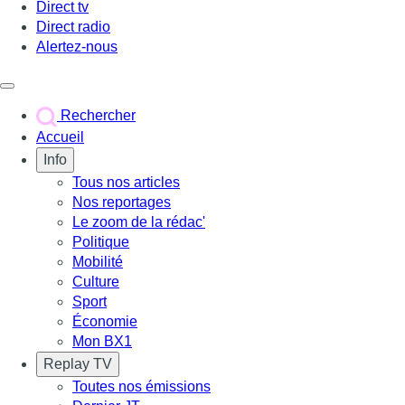
Direct tv
Direct radio
Alertez-nous
Déclencher le menu
Rechercher
Accueil
Info
Tous nos articles
Nos reportages
Le zoom de la rédac'
Politique
Mobilité
Culture
Sport
Économie
Mon BX1
Replay TV
Toutes nos émissions