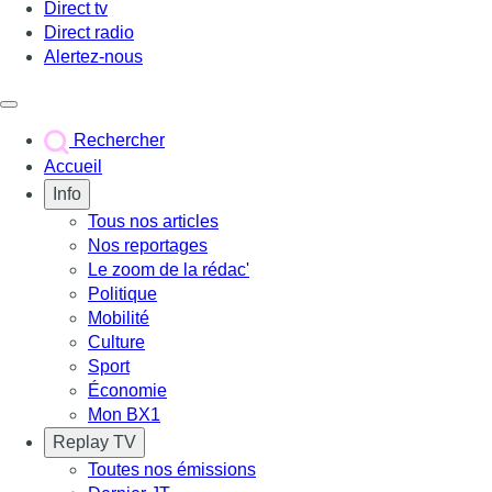
Direct tv
Direct radio
Alertez-nous
Déclencher le menu
Rechercher
Accueil
Info
Tous nos articles
Nos reportages
Le zoom de la rédac'
Politique
Mobilité
Culture
Sport
Économie
Mon BX1
Replay TV
Toutes nos émissions