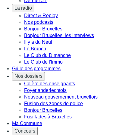
Dernier JT
La radio
Direct & Replay
Nos podcasts
Bonjour Bruxelles
Bonjour Bruxelles: les interviews
Il y a du Neuf
Le Brunch
Le Club du Dimanche
Le Club de l'Immo
Grille des programmes
Nos dossiers
Colère des enseignants
Foyer anderlechtois
Nouveau gouvernement bruxellois
Fusion des zones de police
Bonjour Bruxelles
Fusillades à Bruxelles
Ma Commune
Concours