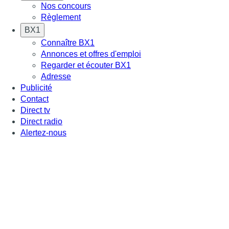
Nos concours
Règlement
BX1
Connaître BX1
Annonces et offres d'emploi
Regarder et écouter BX1
Adresse
Publicité
Contact
Direct tv
Direct radio
Alertez-nous