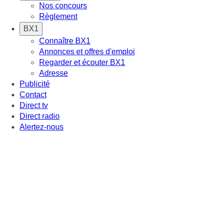
Nos concours
Règlement
BX1
Connaître BX1
Annonces et offres d'emploi
Regarder et écouter BX1
Adresse
Publicité
Contact
Direct tv
Direct radio
Alertez-nous