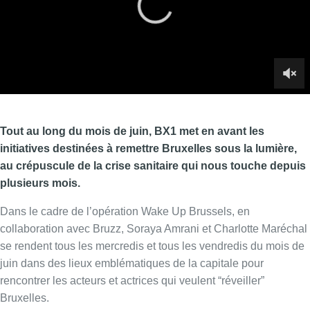
plusieurs mois.
Dans le cadre de l’opération Wake Up Brussels, en
collaboration avec Bruzz, Soraya Amrani et Charlotte Maréchal
se rendent tous les mercredis et tous les vendredis du mois de
juin dans des lieux emblématiques de la capitale pour
rencontrer les acteurs et actrices qui veulent “réveiller”
Bruxelles.
Dans la septième émission, enregistrée au cimetière d’Ixelles,
Cédric Vantroyen, directeur du Kings of Comedy Club, évoque
les difficultés de relancer ce comedy club face aux mesures
sanitaires, mais se réjouit de l’organisation de nombreux
spectacles durant l’été, avec un public qui devra toutefois être
totalement masqué pour profiter de ces prestations.
►
Revivez le 7e numéro de Bruxelles revit depuis Ixelles en
replay et en podcast.