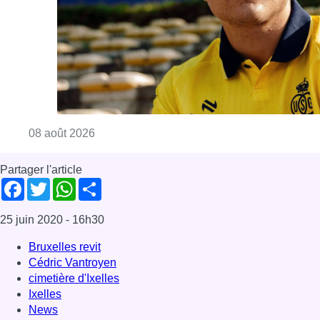
Facebook
Twitter
WhatsApp
Share
25 juin 2020
- 16h30
Bruxelles revit
Cédric Vantroyen
cimetière d'Ixelles
Ixelles
News
Wake Up Brussels
Offres d’emploi