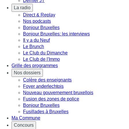
Dernier JT
La radio
Direct & Replay
Nos podcasts
Bonjour Bruxelles
Bonjour Bruxelles: les interviews
Il y a du Neuf
Le Brunch
Le Club du Dimanche
Le Club de l'Immo
Grille des programmes
Nos dossiers
Colère des enseignants
Foyer anderlechtois
Nouveau gouvernement bruxellois
Fusion des zones de police
Bonjour Bruxelles
Fusillades à Bruxelles
Ma Commune
Concours