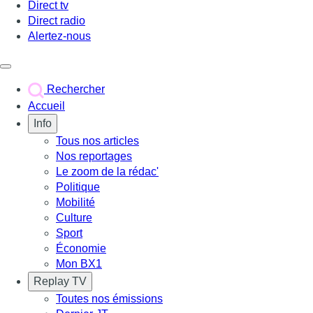
Direct tv
Direct radio
Alertez-nous
Déclencher le menu
Rechercher
Accueil
Info
Tous nos articles
Nos reportages
Le zoom de la rédac'
Politique
Mobilité
Culture
Sport
Économie
Mon BX1
Replay TV
Toutes nos émissions