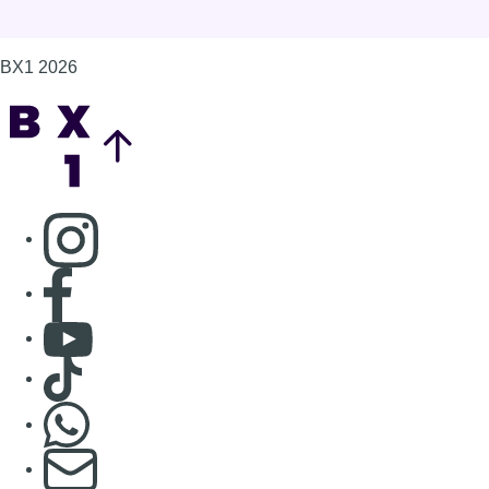
Consulter page Facebook
Consulter Youtube
Consulter TikTok
Nous rejoindre sur Whatsapp
S'abonner à notre newsletter
Connaître BX1
Publicité
Offres d'emploi
Contact
Mentions légales
Politique de cookies (UE)
Gérer les cookies