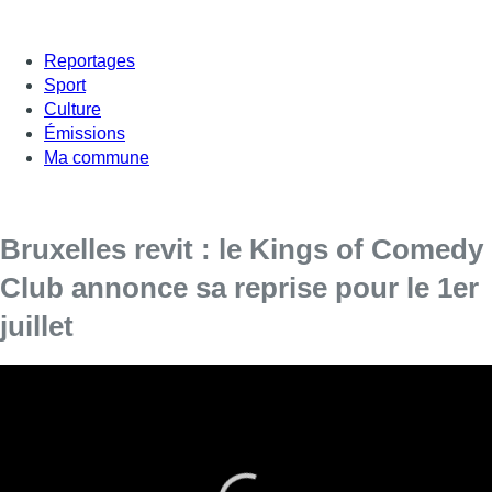
Reportages
Sport
Culture
Émissions
Ma commune
Bruxelles revit : le Kings of Comedy
Club annonce sa reprise pour le 1er
juillet
Tout au long du mois de juin, BX1 met en avant les
initiatives destinées à remettre Bruxelles sous la lumière,
au crépuscule de la crise sanitaire qui nous touche depuis