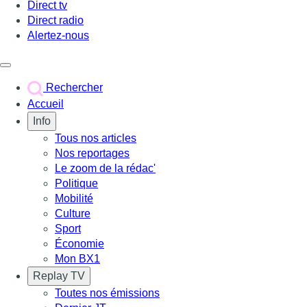
Direct tv
Direct radio
Alertez-nous
Déclencher le menu
Rechercher
Accueil
Info
Tous nos articles
Nos reportages
Le zoom de la rédac'
Politique
Mobilité
Culture
Sport
Économie
Mon BX1
Replay TV
Toutes nos émissions