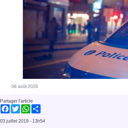
Consulter l'article "Un homme blessé par un 
06 août 2026
Partager l'article
Facebook
Twitter
WhatsApp
Share
03 juillet 2019
- 13h54
cyclisme
eddy merckx
SPORT
Street Art
Yvonne Reynders
Bruxelles-ville
News
Tour de France 2019
Offres d’emploi