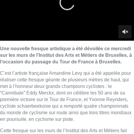
met à l’honneur deux grands champions cyclistes : le
“Cannibale” Eddy Merckx, dont on célèbre les 50 ans de sa
première victoire sur le Tour de France, et Yvonne Reynders,
cycliste schaerbeekoise qui a remporté quatre championnats
du monde de cyclisme sur route ainsi que trois titres mondiaux
en poursuite, en cyclisme sur piste.
Cette fresque sur les murs de l’Institut des Arts et Métiers fait
également partie du parcours Street Art de la Ville de Bruxelles.
Yvonne Reynders, née en 1937, était présente pour découvrir
cette fresque avec l’artiste.
“C’est le genre de choses dont on
rêve, mais qui généralement ne se réalise jamais”
, a-t-elle dit.
“Quel grand honneur pour moi de me retrouver ici à cette
occasion. Et quelle magnifique fresque. Je remercie tout le
monde pour ce très beau travail. Et soyez sûr(e)s que je
n’oublierai jamais ce jour…”
■ Images de
Belga/Eric Lalmand
Lire aussi :