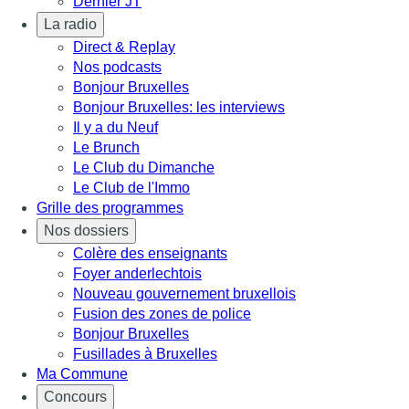
Dernier JT
La radio
Direct & Replay
Nos podcasts
Bonjour Bruxelles
Bonjour Bruxelles: les interviews
Il y a du Neuf
Le Brunch
Le Club du Dimanche
Le Club de l'Immo
Grille des programmes
Nos dossiers
Colère des enseignants
Foyer anderlechtois
Nouveau gouvernement bruxellois
Fusion des zones de police
Bonjour Bruxelles
Fusillades à Bruxelles
Ma Commune
Concours