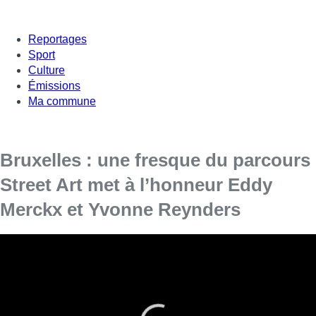
Reportages
Sport
Culture
Émissions
Ma commune
Bruxelles : une fresque du parcours
Street Art met à l’honneur Eddy
Merckx et Yvonne Reynders
Une nouvelle fresque artistique a été dévoilée ce mercredi
sur les murs de l’Institut des Arts et Métiers de Bruxelles, à
l’occasion du passage du Tour de France à Bruxelles.
C’est l’artiste française Amandine Levy qui a été appelée pour
réaliser cette fresque géante de plusieurs mètres de haut, qui