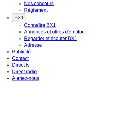
Nos concours
Règlement
BX1
Connaître BX1
Annonces et offres d'emploi
Regarder et écouter BX1
Adresse
Publicité
Contact
Direct tv
Direct radio
Alertez-nous