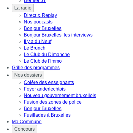
Dernier JT
La radio
Direct & Replay
Nos podcasts
Bonjour Bruxelles
Bonjour Bruxelles: les interviews
Il y a du Neuf
Le Brunch
Le Club du Dimanche
Le Club de l'Immo
Grille des programmes
Nos dossiers
Colère des enseignants
Foyer anderlechtois
Nouveau gouvernement bruxellois
Fusion des zones de police
Bonjour Bruxelles
Fusillades à Bruxelles
Ma Commune
Concours