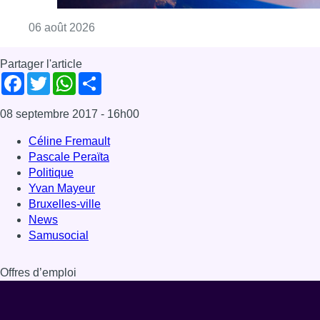
Consulter l'article "Un homme blessé par un 
06 août 2026
Partager l'article
Facebook
Twitter
WhatsApp
Share
08 septembre 2017
- 16h00
Céline Fremault
Pascale Peraïta
Politique
Yvan Mayeur
Bruxelles-ville
News
Samusocial
Offres d’emploi