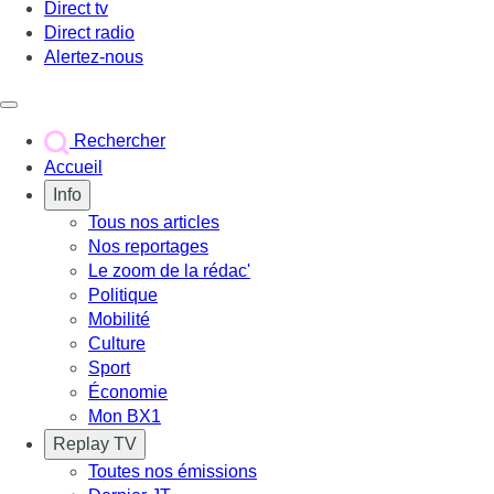
Direct tv
Direct radio
Alertez-nous
Déclencher le menu
Rechercher
Accueil
Info
Tous nos articles
Nos reportages
Le zoom de la rédac'
Politique
Mobilité
Culture
Sport
Économie
Mon BX1
Replay TV
Toutes nos émissions