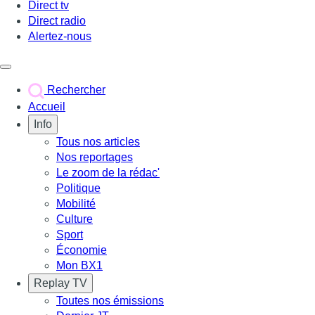
Direct tv
Direct radio
Alertez-nous
Déclencher le menu
Rechercher
Accueil
Info
Tous nos articles
Nos reportages
Le zoom de la rédac'
Politique
Mobilité
Culture
Sport
Économie
Mon BX1
Replay TV
Toutes nos émissions