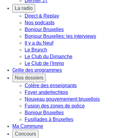
Dernier JT
La radio
Direct & Replay
Nos podcasts
Bonjour Bruxelles
Bonjour Bruxelles: les interviews
Il y a du Neuf
Le Brunch
Le Club du Dimanche
Le Club de l'Immo
Grille des programmes
Nos dossiers
Colère des enseignants
Foyer anderlechtois
Nouveau gouvernement bruxellois
Fusion des zones de police
Bonjour Bruxelles
Fusillades à Bruxelles
Ma Commune
Concours