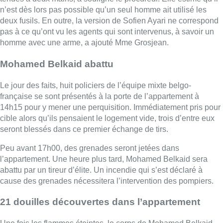
Peu avant 17h00, des grenades seront jetées dans
l’appartement. Une heure plus tard, Mohamed Belkaid sera
abattu par un tireur d’élite. Un incendie qui s’est déclaré à
cause des grenades nécessitera l’intervention des pompiers.
21 douilles découvertes dans l’appartement
Une fois les flammes éteintes, le corps de Mohamed Belkaid
sera retrouvé. A côté de lui se trouvait un fusil mitrailleur qui a
été utilisé pour tirer à douze reprises. Huit autres chargeurs
seront retrouvés dans une armoire. Au total, 21 douilles seront
découvertes dans l’appartement et sur le palier.
La cavale d’Ayari et Abdeslam
Entre les deux échanges de tirs, Salah Abdeslam et Sofien
Ayari se sont enfuis par la porte arrière de l’appartement, qui
donne sur le toit d’une habitation. Cette échappée peut être
fixée à 14h30 grâce à une vidéo filmée par un témoin, qui
précisera que l’un des fuyards était barbu et armé.