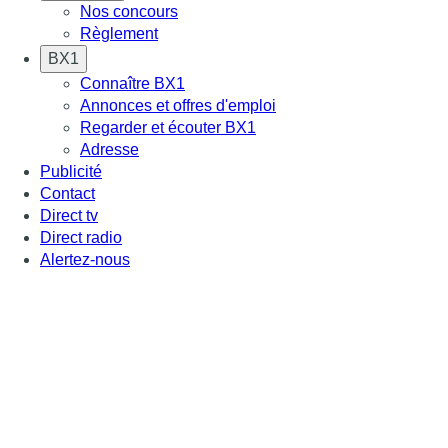
Nos concours
Règlement
BX1
Connaître BX1
Annonces et offres d'emploi
Regarder et écouter BX1
Adresse
Publicité
Contact
Direct tv
Direct radio
Alertez-nous