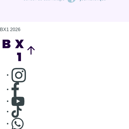
Consulter page Facebook
Consulter Youtube
Consulter TikTok
Nous rejoindre sur Whatsapp
S'abonner à notre newsletter
Connaître BX1
Publicité
Offres d'emploi
Contact
Mentions légales
Politique de cookies (UE)
Gérer les cookies