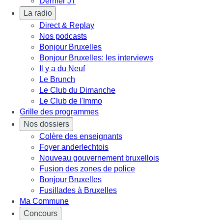
Dernier JT
La radio
Direct & Replay
Nos podcasts
Bonjour Bruxelles
Bonjour Bruxelles: les interviews
Il y a du Neuf
Le Brunch
Le Club du Dimanche
Le Club de l'Immo
Grille des programmes
Nos dossiers
Colère des enseignants
Foyer anderlechtois
Nouveau gouvernement bruxellois
Fusion des zones de police
Bonjour Bruxelles
Fusillades à Bruxelles
Ma Commune
Concours