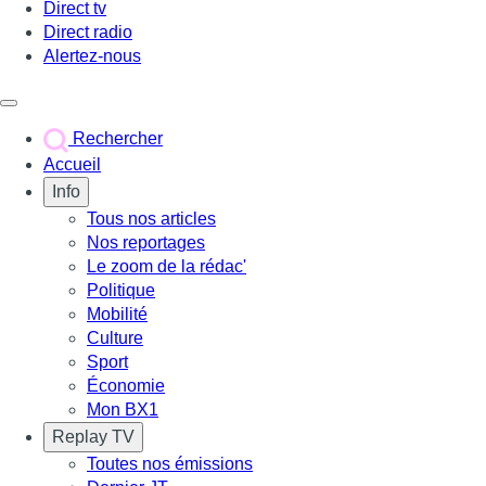
Direct tv
Direct radio
Alertez-nous
Déclencher le menu
Rechercher
Accueil
Info
Tous nos articles
Nos reportages
Le zoom de la rédac'
Politique
Mobilité
Culture
Sport
Économie
Mon BX1
Replay TV
Toutes nos émissions