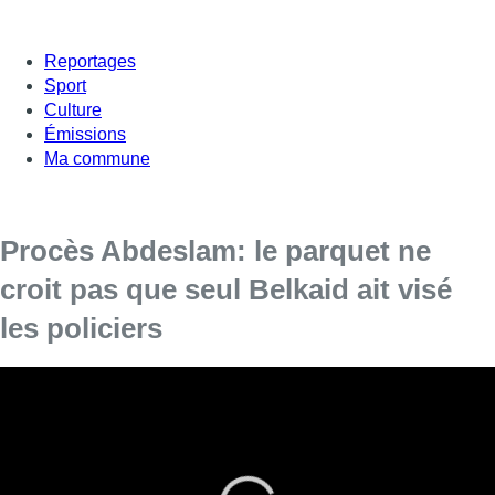
Reportages
Sport
Culture
Émissions
Ma commune
Procès Abdeslam: le parquet ne
croit pas que seul Belkaid ait visé
les policiers
Le procureur fédéral Kathleen Grosjean a entamé lundi
après-midi un long récit de la fusillade survenue rue du
Dries, le 15 mars 2016. Le fait que seul Mohamed Belkaid
ait ouvert le feu sur les policiers, comme le soutient Sofien
Ayari, n’est pas crédible, selon elle. Pour le procureur, c’est