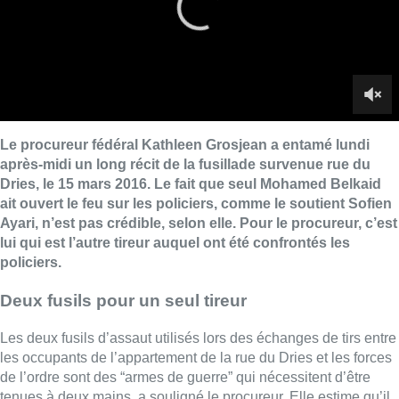
lui qui est l’autre tireur auquel ont été confrontés les
policiers.
Deux fusils pour un seul tireur
Les deux fusils d’assaut utilisés lors des échanges de tirs entre
les occupants de l’appartement de la rue du Dries et les forces
de l’ordre sont des “armes de guerre” qui nécessitent d’être
tenues à deux mains, a souligné le procureur. Elle estime qu’il
n’est dès lors pas possible qu’un seul homme ait utilisé les
deux fusils. En outre, la version de Sofien Ayari ne correspond
pas à ce qu’ont vu les agents qui sont intervenus, à savoir un
homme avec une arme, a ajouté Mme Grosjean.
Mohamed Belkaid abattu
Le jour des faits, huit policiers de l’équipe mixte belgo-
française se sont présentés à la porte de l’appartement à
14h15 pour y mener une perquisition. Immédiatement pris pour
cible alors qu’ils pensaient le logement vide, trois d’entre eux
seront blessés dans ce premier échange de tirs.