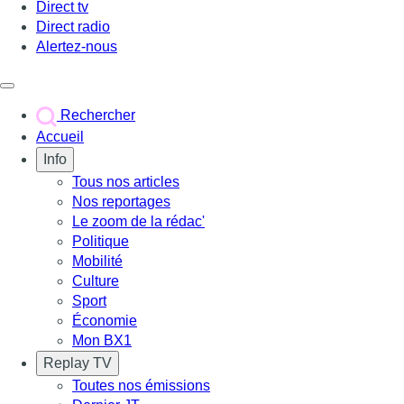
Direct tv
Direct radio
Alertez-nous
Déclencher le menu
Rechercher
Accueil
Info
Tous nos articles
Nos reportages
Le zoom de la rédac'
Politique
Mobilité
Culture
Sport
Économie
Mon BX1
Replay TV
Toutes nos émissions