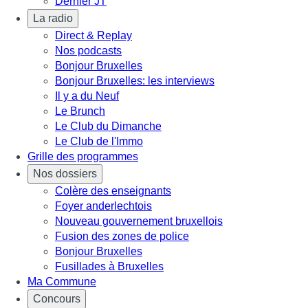
Dernier JT
La radio
Direct & Replay
Nos podcasts
Bonjour Bruxelles
Bonjour Bruxelles: les interviews
Il y a du Neuf
Le Brunch
Le Club du Dimanche
Le Club de l'Immo
Grille des programmes
Nos dossiers
Colère des enseignants
Foyer anderlechtois
Nouveau gouvernement bruxellois
Fusion des zones de police
Bonjour Bruxelles
Fusillades à Bruxelles
Ma Commune
Concours