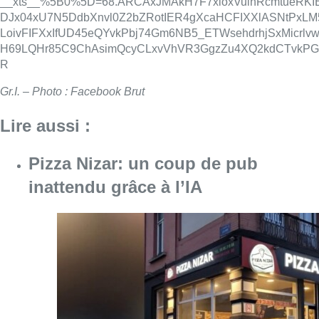
__xts__%5B0%5D=68.ARCAxJMAkH7F7xioxVuihRcmtueRKI
DJx04xU7N5DdbXnvl0Z2bZRotIER4gXcaHCFIXXlASNtPxL
LoivFIFXxIfUD45eQYvkPbj74Gm6NB5_ETWsehdrhjSxMicrlvwj
H69LQHr85C9ChAsimQcyCLxvVhVR3GgzZu4XQ2kdCTvkPG6r
R
Gr.I. – Photo :
Facebook Brut
Lire aussi :
Pizza Nizar: un coup de pub
inattendu grâce à l’IA