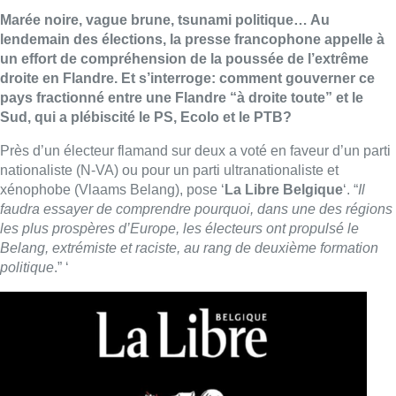
Marée noire, vague brune, tsunami politique… Au
lendemain des élections, la presse francophone appelle à
un effort de compréhension de la poussée de l’extrême
droite en Flandre. Et s’interroge: comment gouverner ce
pays fractionné entre une Flandre “à droite toute” et le
Sud, qui a plébiscité le PS, Ecolo et le PTB?
Près d’un électeur flamand sur deux a voté en faveur d’un parti
nationaliste (N-VA) ou pour un parti ultranationaliste et
xénophobe (Vlaams Belang), pose ‘
La Libre Belgique
‘. “
Il
faudra essayer de comprendre pourquoi, dans une des régions
les plus prospères d’Europe, les électeurs ont propulsé le
Belang, extrémiste et raciste, au rang de deuxième formation
politique
.” ‘