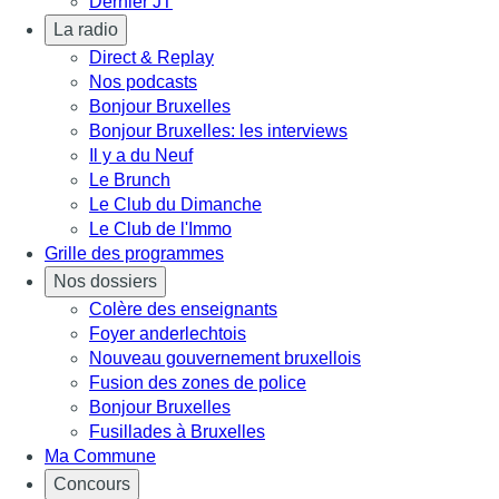
Dernier JT
La radio
Direct & Replay
Nos podcasts
Bonjour Bruxelles
Bonjour Bruxelles: les interviews
Il y a du Neuf
Le Brunch
Le Club du Dimanche
Le Club de l'Immo
Grille des programmes
Nos dossiers
Colère des enseignants
Foyer anderlechtois
Nouveau gouvernement bruxellois
Fusion des zones de police
Bonjour Bruxelles
Fusillades à Bruxelles
Ma Commune
Concours