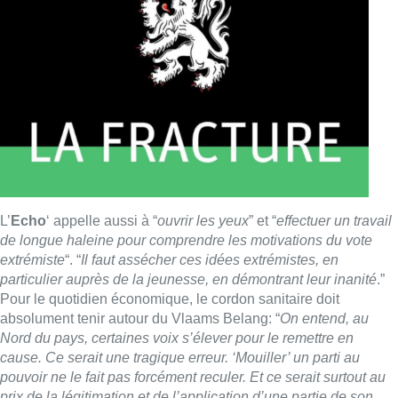
L’
Echo
‘ appelle aussi à “
ouvrir les yeux
” et “
effectuer un travail
de longue haleine pour comprendre les motivations du vote
extrémiste
“. “
Il faut assécher ces idées extrémistes, en
particulier auprès de la jeunesse, en démontrant leur inanité
.”
Pour le quotidien économique, le cordon sanitaire doit
absolument tenir autour du Vlaams Belang: “
On entend, au
Nord du pays, certaines voix s’élever pour le remettre en
cause. Ce serait une tragique erreur. ‘Mouiller’ un parti au
pouvoir ne le fait pas forcément reculer. Et ce serait surtout au
prix de la légitimation et de l’application d’une partie de son