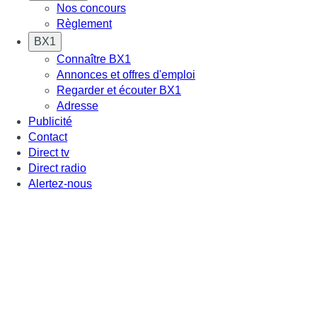
Nos concours
Règlement
BX1
Connaître BX1
Annonces et offres d'emploi
Regarder et écouter BX1
Adresse
Publicité
Contact
Direct tv
Direct radio
Alertez-nous