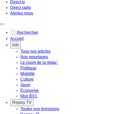
Direct tv
Direct radio
Alertez-nous
Déclencher le menu
Rechercher
Accueil
Info
Tous nos articles
Nos reportages
Le zoom de la rédac'
Politique
Mobilité
Culture
Sport
Économie
Mon BX1
Replay TV
Toutes nos émissions