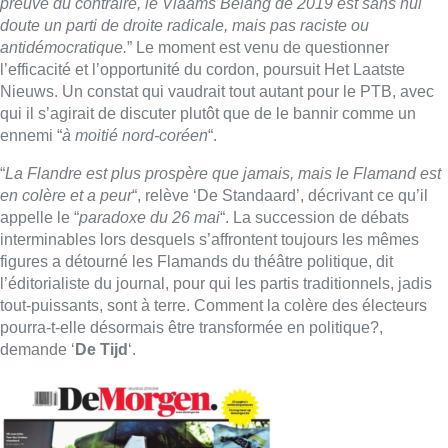
preuve du contraire, le Vlaams Belang de 2019 est sans nul
doute un parti de droite radicale, mais pas raciste ou
antidémocratique.
” Le moment est venu de questionner
l’efficacité et l’opportunité du cordon, poursuit Het Laatste
Nieuws. Un constat qui vaudrait tout autant pour le PTB, avec
qui il s’agirait de discuter plutôt que de le bannir comme un
ennemi “
à moitié nord-coréen
“.
“
La Flandre est plus prospère que jamais, mais le Flamand est
en colère et a peur
“, relève ‘De Standaard’, décrivant ce qu’il
appelle le “
paradoxe du 26 mai
“. La succession de débats
interminables lors desquels s’affrontent toujours les mêmes
figures a détourné les Flamands du théâtre politique, dit
l’éditorialiste du journal, pour qui les partis traditionnels, jadis
tout-puissants, sont à terre. Comment la colère des électeurs
pourra-t-elle désormais être transformée en politique?,
demande ‘
De Tijd
‘.