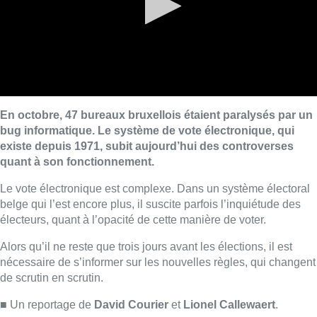
En octobre, 47 bureaux bruxellois étaient paralysés par un
bug informatique. Le système de vote électronique, qui
existe depuis 1971, subit aujourd’hui des controverses
quant à son fonctionnement.
Le vote électronique est complexe. Dans un système électoral
belge qui l’est encore plus, il suscite parfois l’inquiétude des
électeurs, quant à l’opacité de cette manière de voter.
Alors qu’il ne reste que trois jours avant les élections, il est
nécessaire de s’informer sur les nouvelles règles, qui changent
de scrutin en scrutin.
■ Un reportage de
David Courier
et
Lionel Callewaert
.