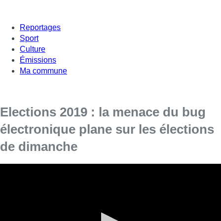
Reportages
Sport
Culture
Émissions
Ma commune
Elections 2019 : la menace du bug
électronique plane sur les élections
de dimanche