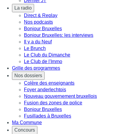
Dernier JT
La radio
Direct & Replay
Nos podcasts
Bonjour Bruxelles
Bonjour Bruxelles: les interviews
Il y a du Neuf
Le Brunch
Le Club du Dimanche
Le Club de l'Immo
Grille des programmes
Nos dossiers
Colère des enseignants
Foyer anderlechtois
Nouveau gouvernement bruxellois
Fusion des zones de police
Bonjour Bruxelles
Fusillades à Bruxelles
Ma Commune
Concours