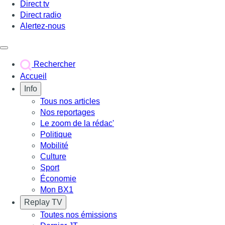
Direct tv
Direct radio
Alertez-nous
Déclencher le menu
Rechercher
Accueil
Info
Tous nos articles
Nos reportages
Le zoom de la rédac'
Politique
Mobilité
Culture
Sport
Économie
Mon BX1
Replay TV
Toutes nos émissions