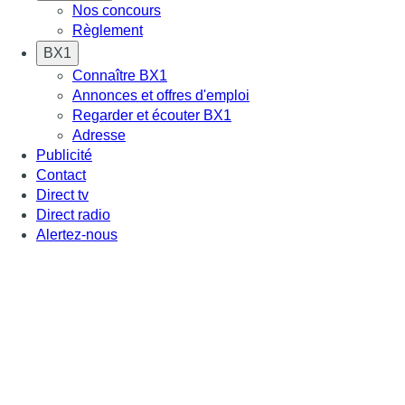
Nos concours
Règlement
BX1
Connaître BX1
Annonces et offres d'emploi
Regarder et écouter BX1
Adresse
Publicité
Contact
Direct tv
Direct radio
Alertez-nous